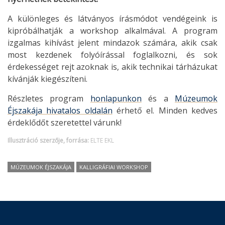
A különleges és látványos írásmódot vendégeink is
kipróbálhatják a workshop alkalmával. A program
izgalmas kihívást jelent mindazok számára, akik csak
most kezdenek folyóírással foglalkozni, és sok
érdekességet rejt azoknak is, akik technikai tárházukat
kívánják kiegészíteni.
Részletes program
honlapunkon
és a
Múzeumok
Éjszakája hivatalos oldalán
érhető el. Minden kedves
érdeklődőt szeretettel várunk!
Illusztráció szerzője, forrása:
ELTE EKL
MÚZEUMOK ÉJSZAKÁJA
KALLIGRÁFIAI WORKSHOP