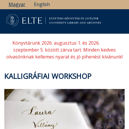
Ugrás
Magyar
English
a
tartalomra
Könyvtárunk 2026. augusztus 1. és 2026.
szeptember 5. között zárva tart. Minden kedves
olvasónknak kellemes nyarat és jó pihenést kívánunk!
KALLIGRÁFIAI WORKSHOP