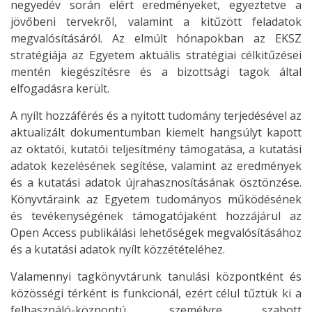
negyedév során elért eredményeket, egyeztetve a
jövőbeni tervekről, valamint a kitűzött feladatok
megvalósításáról. Az elmúlt hónapokban az EKSZ
stratégiája az Egyetem aktuális stratégiai célkitűzései
mentén kiegészítésre és a bizottsági tagok által
elfogadásra került.
A nyílt hozzáférés és a nyitott tudomány terjedésével az
aktualizált dokumentumban kiemelt hangsúlyt kapott
az oktatói, kutatói teljesítmény támogatása, a kutatási
adatok kezelésének segítése, valamint az eredmények
és a kutatási adatok újrahasznosításának ösztönzése.
Könyvtáraink az Egyetem tudományos működésének
és tevékenységének támogatójaként hozzájárul az
Open Access publikálási lehetőségek megvalósításához
és a kutatási adatok nyílt közzétételéhez.
Valamennyi tagkönyvtárunk tanulási központként és
közösségi térként is funkcionál, ezért célul tűztük ki a
felhasználó-központú, személyre szabott