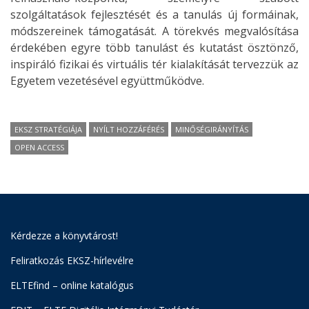
szolgáltatások fejlesztését és a tanulás új formáinak,
módszereinek támogatását. A törekvés megvalósítása
érdekében egyre több tanulást és kutatást ösztönző,
inspiráló fizikai és virtuális tér kialakítását tervezzük az
Egyetem vezetésével együttműködve.
EKSZ STRATÉGIÁJA
NYÍLT HOZZÁFÉRÉS
MINŐSÉGIRÁNYÍTÁS
OPEN ACCESS
Kérdezze a könyvtárost!
Feliratkozás EKSZ-hírlevélre
ELTEfind – online katalógus