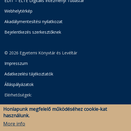
EDIT – ELTE Digitális Intézményi Tudástár
Webhelytérkép
Akadálymentesítési nyilatkozat
Bejelentkezés szerkesztőknek
© 2026 Egyetemi Könyvtár és Levéltár
Impresszum
Adatkezelési tájékoztatók
Álláspályázatok
Elérhetőségek:
Egyetemi Könyvtár
Honlapunk megfelelő működéséhez cookie-kat
Levéltár
használunk.
Savaria Könyvtár és Levéltár (Szombathely)
More info