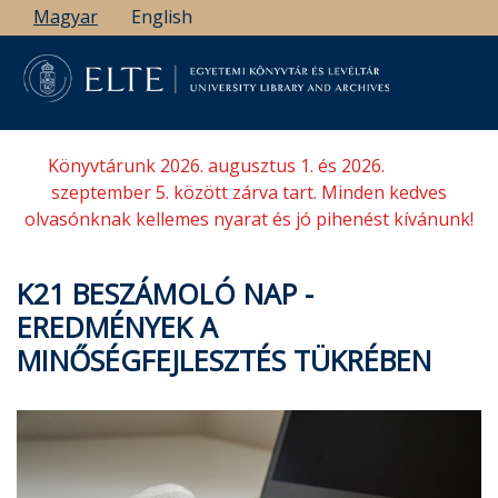
Ugrás
Magyar
English
a
tartalomra
Könyvtárunk 2026. augusztus 1. és 2026.
szeptember 5. között zárva tart. Minden kedves
olvasónknak kellemes nyarat és jó pihenést kívánunk!
K21 BESZÁMOLÓ NAP -
EREDMÉNYEK A
MINŐSÉGFEJLESZTÉS TÜKRÉBEN