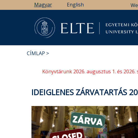
Ugrás
Magyar
English
We
a
tartalomra
Könyv
CÍMLAP
MORZSA
Könyvtárunk 2026. augusztus 1. és 2026. 
IDEIGLENES ZÁRVATARTÁS 20