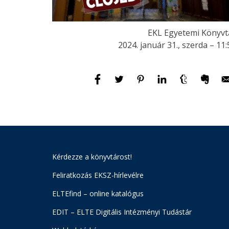
EKL Egyetemi Könyvt
2024. január 31., szerda – 11:
Kérdezze a könyvtárost!
Feliratkozás EKSZ-hírlevélre
ELTEfind – online katalógus
EDIT – ELTE Digitális Intézményi Tudástár