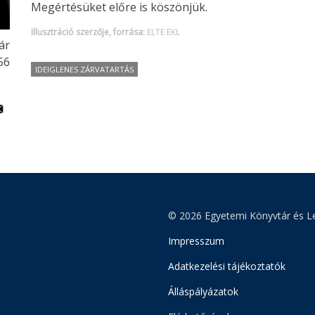
Megértésüket előre is köszönjük.
Illusztráció szerzője, forrása:
ELTE EKL
ár
56
IDEIGLENES ZÁRVATARTÁS
© 2026 Egyetemi Könyvtár és Le
Impresszum
Adatkezelési tájékoztatók
Álláspályázatok