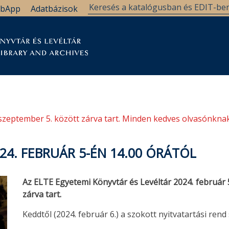
bApp
Adatbázisok
tár
Kutatástámogatás
Levéltár
Támogatás
szeptember 5. között zárva tart. Minden kedves olvasónknak
24. FEBRUÁR 5-ÉN 14.00 ÓRÁTÓL
Az ELTE Egyetemi Könyvtár és Levéltár
2024. február 
zárva tart.
Keddtől (2024. február 6.) a szokott nyitvatartási rend