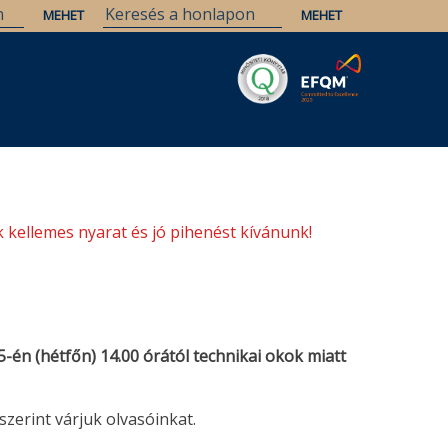
Savaria
Örökség
ELTE Könyvtárak
 kellemes nyarat és jó pihenést kívánunk!
5-én (hétfőn) 14.00 órától
technikai okok miatt
 szerint várjuk olvasóinkat.