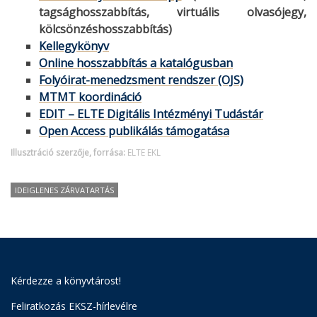
tagsághosszabbítás, virtuális olvasójegy,
kölcsönzéshosszabbítás)
Kellegykönyv
Online hosszabbítás a katalógusban
Folyóirat-menedzsment rendszer (OJS)
MTMT koordináció
EDIT – ELTE Digitális Intézményi Tudástár
Open Access publikálás támogatása
Illusztráció szerzője, forrása:
ELTE EKL
IDEIGLENES ZÁRVATARTÁS
Kérdezze a könyvtárost!
Feliratkozás EKSZ-hírlevélre