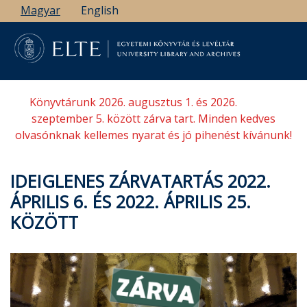
Ugrás
Magyar
English
a
tartalomra
Könyvtárunk 2026. augusztus 1. és 2026.
szeptember 5. között zárva tart. Minden kedves
olvasónknak kellemes nyarat és jó pihenést kívánunk!
IDEIGLENES ZÁRVATARTÁS 2022.
ÁPRILIS 6. ÉS 2022. ÁPRILIS 25.
KÖZÖTT