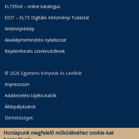
ELTEfind – online katalógus
EDIT – ELTE Digitális Intézményi Tudástár
Webhelytérkép
Akadálymentesítési nyilatkozat
Bejelentkezés szerkesztőknek
© 2026 Egyetemi Könyvtár és Levéltár
Impresszum
Adatkezelési tájékoztatók
Álláspályázatok
Elérhetőségek:
Egyetemi Könyvtár
Honlapunk megfelelő működéséhez cookie-kat
Levéltár