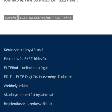
tölthető le. Felelős kiadó: Dr. Kiszl Péter.
NAPTÁR
EGYETEMI KÖNYVTÁRÉRT ALAPÍTVÁNY
Kérdezze a könyvtárost!
Feliratkozás EKSZ-hírlevélre
ELTEfind – online katalógus
EDIT – ELTE Digitális Intézményi Tudástár
Webhelytérkép
Akadálymentesítési nyilatkozat
Bejelentkezés szerkesztőknek