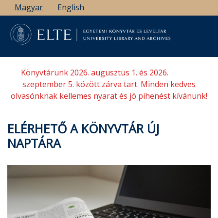
Ugrás
Magyar
English
a
tartalomra
Könyvtárunk 2026. augusztus 1. és 2026.
szeptember 5. között zárva tart. Minden kedves
olvasónknak kellemes nyarat és jó pihenést kívánunk!
ELÉRHETŐ A KÖNYVTÁR ÚJ
NAPTÁRA