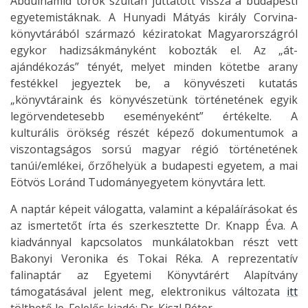
Abdülhamid török szultán juttatott vissza a budapesti
egyetemistáknak. A Hunyadi Mátyás király Corvina-
könyvtárából származó kéziratokat Magyarországról
egykor hadizsákmányként kobozták el. Az „át-
ajándékozás” tényét, melyet minden kötetbe arany
festékkel jegyeztek be, a könyvészeti kutatás
„könyvtáraink és könyvészetünk történetének egyik
legörvendetesebb eseményeként” értékelte. A
kulturális örökség részét képező dokumentumok a
viszontagságos sorsú magyar régió történetének
tanúi/emlékei, őrzőhelyük a budapesti egyetem, a mai
Eötvös Loránd Tudományegyetem könyvtára lett.
A naptár képeit válogatta, valamint a képaláírásokat és
az ismertetőt írta és szerkesztette Dr. Knapp Éva. A
kiadvánnyal kapcsolatos munkálatokban részt vett
Bakonyi Veronika és Tokai Réka. A reprezentatív
falinaptár az Egyetemi Könyvtárért Alapítvány
támogatásával jelent meg, elektronikus változata
itt