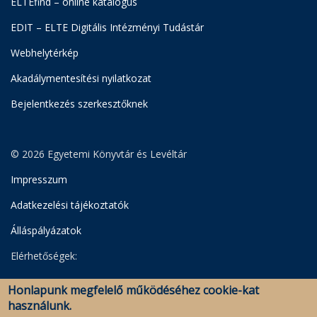
ELTEfind – online katalógus
EDIT – ELTE Digitális Intézményi Tudástár
Webhelytérkép
Akadálymentesítési nyilatkozat
Bejelentkezés szerkesztőknek
© 2026 Egyetemi Könyvtár és Levéltár
Impresszum
Adatkezelési tájékoztatók
Álláspályázatok
Elérhetőségek:
Egyetemi Könyvtár
Honlapunk megfelelő működéséhez cookie-kat
Levéltár
használunk.