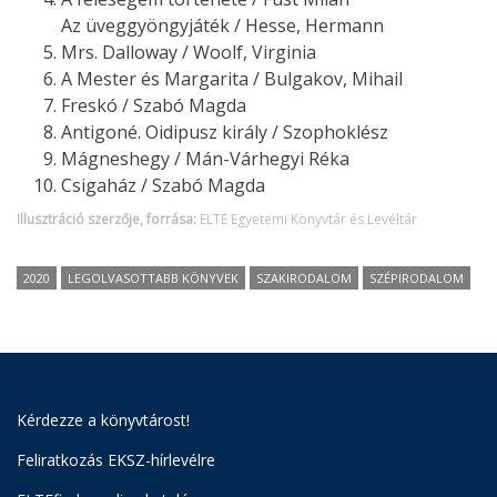
Az üveggyöngyjáték / Hesse, Hermann
Mrs. Dalloway / Woolf, Virginia
A Mester és Margarita / Bulgakov, Mihail
Freskó / Szabó Magda
Antigoné. Oidipusz király / Szophoklész
Mágneshegy / Mán-Várhegyi Réka
Csigaház / Szabó Magda
Illusztráció szerzője, forrása:
ELTE Egyetemi Könyvtár és Levéltár
2020
LEGOLVASOTTABB KÖNYVEK
SZAKIRODALOM
SZÉPIRODALOM
Kérdezze a könyvtárost!
Feliratkozás EKSZ-hírlevélre