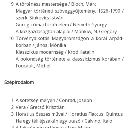
A történész mestersége / Bloch, Marc
Magyar történeti szöveggyűjtemény, 1526-1790 /
szerk. Sinkovics István
Görög-római történelem / Németh György
A közgazdaságtan alapjai / Mankiw, N. Gregory
Törvényalkotás Magyarországon a korai Árpád-
korban / Jánosi Mónika
Klasszikus modernség / Kroó Katalin
A bolondság története a klasszicizmus korában /
Foucault, Michel
Szépirodalom
A sötétség mélyén / Conrad, Joseph
Vera / Grecsó Krisztián
Horatius összes művei / Horatius Flaccus, Quintus
Ha egy téli éjszakán egy utazó / Calvino, Italo
A feleségem története / Füst Milán