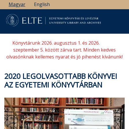
Ugrás
Magyar
English
a
tartalomra
Könyvtárunk 2026. augusztus 1. és 2026.
szeptember 5. között zárva tart. Minden kedves
olvasónknak kellemes nyarat és jó pihenést kívánunk!
2020 LEGOLVASOTTABB KÖNYVEI
AZ EGYETEMI KÖNYVTÁRBAN