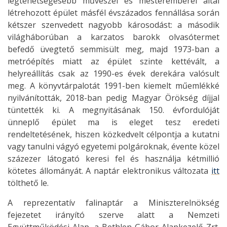
legtehetségesebb művészei és mesteremberei által
létrehozott épület másfél évszázados fennállása során
kétszer szenvedett nagyobb károsodást: a második
világháborúban a karzatos barokk olvasótermet
befedő üvegtető semmisült meg, majd 1973-ban a
metróépítés miatt az épület szinte kettévált, a
helyreállítás csak az 1990-es évek derekára valósult
meg. A könyvtárpalotát 1991-ben kiemelt műemlékké
nyilvánították, 2018-ban pedig Magyar Örökség díjjal
tüntették ki. A megnyitásának 150. évfordulóját
ünneplő épület ma is eleget tesz eredeti
rendeltetésének, hiszen közkedvelt célpontja a kutatni
vagy tanulni vágyó egyetemi polgároknak, évente közel
százezer látogató keresi fel és használja kétmillió
kötetes állományát. A naptár elektronikus változata
itt
tölthető le.
A reprezentatív falinaptár a Miniszterelnökség
fejezetet irányító szerve alatt a Nemzeti