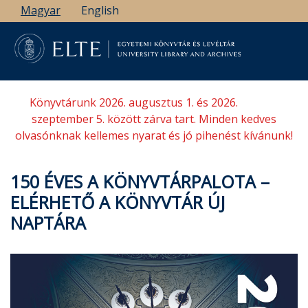
Ugrás
Magyar
English
a
tartalomra
Könyvtárunk 2026. augusztus 1. és 2026.
szeptember 5. között zárva tart. Minden kedves
olvasónknak kellemes nyarat és jó pihenést kívánunk!
150 ÉVES A KÖNYVTÁRPALOTA –
ELÉRHETŐ A KÖNYVTÁR ÚJ
NAPTÁRA