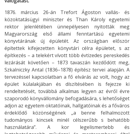
válogatást.
1876. március 26-án Trefort Ágoston vallás- és
közoktatásügyi miniszter és Than Károly egyetemi
rektor jelenlétében ünnepélyesen nyitották meg
Magyarország első állami fenntartású egyetemi
könyvtárának új épületét. Az országban először
építettek kifejezetten könyvtári célra épületet, s az
építkezés – a telekért vívott több évtizedes pereskedés
lezárását követően – 1873 tavaszán kezdődött meg,
Szkalniczky Antal (1836–1878) építész tervei alapján. A
tervezéssel kapcsolatban a fő elvárás az volt, hogy az
épület külalakjában és díszítésében is fejezze ki
rendeltetését, továbbá alkalmas legyen az évről évre
szaporodó könyvállomány befogadására, s lehetőséget
adjon az egyetem oktatóinak, hallgatóinak és a főváros
érdeklődő közönségének „a benne felhalmozott
tudományos kincsek minél célszerűbb s behatóbb
használatára”. A kor legelismertebb és