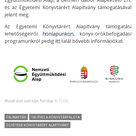
Együttműködési Alap, a Bethlen Gábor Alapkezelő Zrt.
és az Egyetemi Könyvtárért Alapítvány támogatásával
jelent meg.
Az Egyetemi Könyvtárért Alapítvány támogatási
lehetőségeiről
honlapunkon
, könyv-örökbefogadási
programunkról pedig
itt
talál bővebb információkat.
Illusztráció szerzője, forrása:
ELTE EKL
FALINAPTÁR
150 ÉVES A KÖNYVTÁRPALOTA
EGYETEMI KÖNYVTÁRÉRT ALAPÍTVÁNY