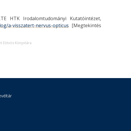
LTE HTK Irodalomtudományi Kutatóintézet,
log/a-visszatert-nervus-opticus
[Megtekintés
t Eötvös Könyvtára
véltár