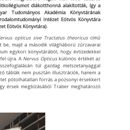
tkollégiumot diákotthonná alakították, így a
gyar Tudományos Akadémia Könyvtárának
 Irodalomtudományi Intézet Eötvös Könyvtára
et Eötvös Könyvtára).
ervus opticus
sive Tractatus theoricus
című
 be, majd a második világháború zűrzavarai
ium egykori könyvtárából, hogy évtizedekkel
el újra. A
Nervus Opticus
különös értékét az
összefoglalásán túl gazdag metszetanyaggal
azó táblák nem pusztán illusztrációk, hanem a
ötet pótolhatatlan forrás a pozsonyi érsekkert
örgy érsek megbízásából Traber meghatározó