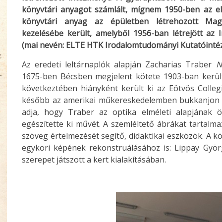
könyvtári anyagot számlált, mígnem 1950-ben az eli
könyvtári anyag az épületben létrehozott Ma
kezelésébe került, amelyből 1956-ban létrejött az
(mai nevén: ELTE HTK Irodalomtudományi Kutatóintéz
Az eredeti leltárnaplók alapján Zacharias Traber
N
1675-ben Bécsben megjelent kötete 1903-ban került
következtében hiányként került ki az Eötvös Colleg
később az amerikai műkereskedelemben bukkanjon f
adja, hogy Traber az optika elméleti alapjának 
egészítette ki művét. A szemléltető ábrákat tartalm
szöveg értelmezését segítő, didaktikai eszközök. A k
egykori képének rekonstruálásához is: Lippay Gy
szerepet játszott a kert kialakításában.