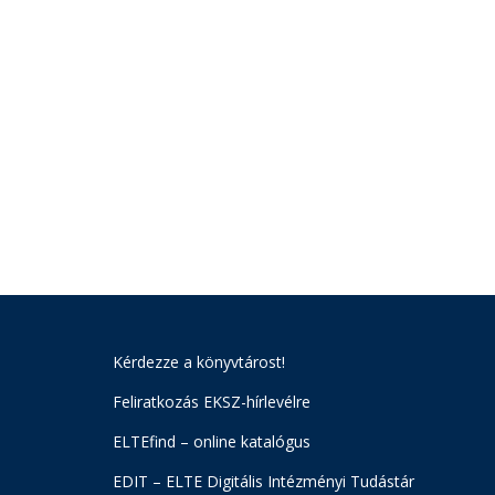
Kérdezze a könyvtárost!
Feliratkozás EKSZ-hírlevélre
ELTEfind – online katalógus
EDIT – ELTE Digitális Intézményi Tudástár