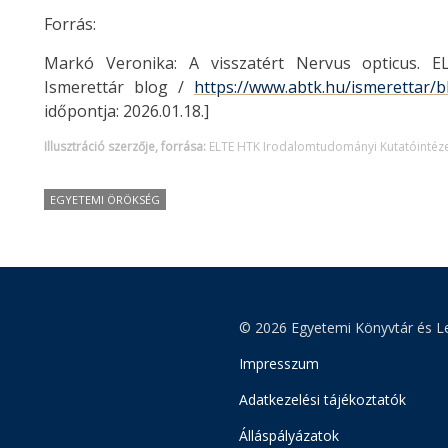
Forrás:
Markó Veronika: A visszatért Nervus opticus. E
Ismerettár blog /
https://www.abtk.hu/ismerettar/b
időpontja: 2026.01.18.]
Illusztráció szerzője, forrása:
ELTE HTK Irodalomtudományi Kutatóintéze
EGYETEMI ÖRÖKSÉG
© 2026 Egyetemi Könyvtár és Le
Impresszum
Adatkezelési tájékoztatók
Álláspályázatok