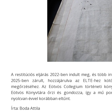
A restitúciós eljárás 2022-ben indult meg, és töb
2025-ben zárult, hozzájárulva az ELTE-hez kö
megőrzéséhez. Az Eötvös Collegium történeti kön
Eötvös Könyvtára őrzi és gondozza, így a mű po
nyolcvan évvel korábban eltűnt.
Írta: Boda Attila