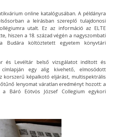
tikvárium online katalógusában. A példányra
elsősorban a leírásban szereplő tulajdonosi
ollégiumra utalt. Ez az információ az ELTE
te, hiszen a 18. század végén a nagyszombati
 a Budára költöztetett egyetem könyvtári
és Levéltár belső vizsgálatot indított és
 címlapján egy alig kivehető, elmosódott
korszerű képalkotó eljárást, multispektrális
előtűnő lenyomat váratlan eredményt hozott: a
a Báró Eötvös József Collegium egykori