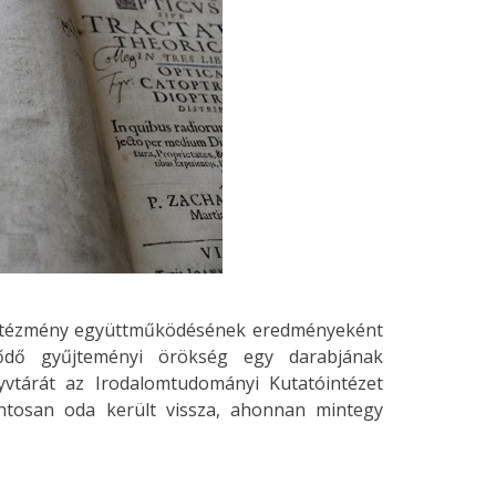
b intézmény együttműködésének eredményeként
tődő gyűjteményi örökség egy darabjának
yvtárát az Irodalomtudományi Kutatóintézet
ntosan oda került vissza, ahonnan mintegy