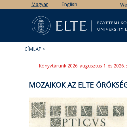
Ugrás
Magyar
English
We
a
tartalomra
Könyv
CÍMLAP
MORZSA
Könyvtárunk 2026. augusztus 1. és 2026. 
MOZAIKOK AZ ELTE ÖRÖKSÉG