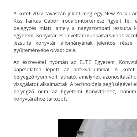
A kötet 2022 tavaszán jelent meg egy New York-i an
Kiss Farkas Gábor irodalomtörténész figyelt fel, 
bejegyzés miatt, amely a nagyszombati jezsuita k
Egyetemi Könyvtár és Levéltár munkaitársaihoz vezet
jezsuita könyvtár állományának jelentős része
gyűjteményébe olvadt bele.
Az észrevétel nyomán az ELTE Egyetemi Könyvtár 
kapcsolatba lépett az antikváriummal. A kötet
bélyegzőnyom volt látható, amelynek azonosításához 
vizsgálatot alkalmaztak. A technológia segítségével 
bélyegző nem az Egyetemi Könyvtárhoz, hanem 
könyvtárához tartozott.