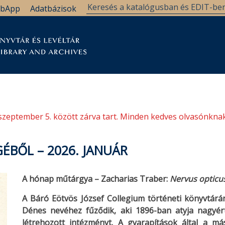
bApp
Adatbázisok
tár
Kutatástámogatás
Levéltár
Támogatás
szeptember 5. között zárva tart. Minden kedves olvasónknak
ÉBŐL – 2026. JANUÁR
A hónap műtárgya – Zacharias Traber:
Nervus opticus
A Báró Eötvös József Collegium történeti könyvtár
Dénes nevéhez fűződik, aki 1896-ban atyja nagyér
létrehozott intézményt. A gyarapítások által a m