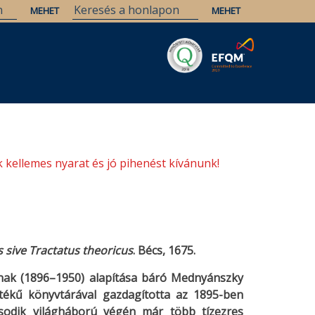
Savaria
Örökség
ELTE Könyvtárak
 kellemes nyarat és jó pihenést kívánunk!
 sive Tractatus theoricus
. Bécs, 1675.
ának (1896–1950) alapítása báró Mednyánszky
tékű könyvtárával gazdagította az 1895-ben
ásodik világháború végén már több tízezres