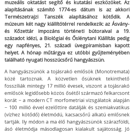
muzeális oktatást segítő és kutatási eszközöket. Az
alapításának számító 1774-es dátum is az akkori
Természetrajzi Tanszék alapításához kötődik. A
múzeum két nagy kiállítótérrel rendelkezik: az Ásvány-
és Kőzettár impozáns történeti bútoraival a 19.
századot idézi, a Biológiai és Őslénytani Kiállítás pedig
egy napfényes, 21. századi üvegpiramisban kapott
helyet. A hónap műtárgya ez utóbbi gyűjteményében
található nyugati hosszúcsőrű hangyászsün.
A hangyászsünök a tojásrakó emlősök (Monotremata)
közé tartoznak. A közvetlen ősüknek tekinthető
fosszíliák mintegy 17 millió évesek, viszont a tojásrakó
emlősök legidősebb közös ősétől származó felkarcsont
korát − a modern CT morfometriai vizsgálatok alapján
− 100 millió évvel ezelőttire datálják és szemiakvatikus
(vízhez kötődő) életmódú, kacsacsőrű alkatú emlősnek
tartják. Ily módon a ma élő hangyászsünök szárazföldi,
ásó életmódja másodlagosan kialakult sajátosság. Jó