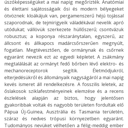
úszóképességüket a mai napig megőrizték. Anatómiai
és élettani sajátosságaik ősi és modern bélyegeket
ötvöznek: kloákájuk van, pergamenszerű héjú tojással
szaporodnak, de tejmirigyeik váladékával nevelik apró
utódukat; vállövük szerkezete hüllőszerű; csontvázuk
robusztus; a koponya részaránytalan, egyszerű, az
állcsont és állkapocs madárcsőrszerűen megnyúlt,
fogatlan. Megtévesztően, de ormánynak és csőrnek
egyaránt nevezik ezt az egyedi képletet. A zsákmány
megtalálását az ormányt fedő bőrben lévő elektro- és
mechanoreceptorok segítik. Életmódjukról,
elterjedésükről és állományaik nagyságáról a mai napig
kevés ismeret áll rendelkezésre. A fosszilis leletek, az
őslakosok sziklafestményeinek elemzése és a recens
észlelések alapján az biztos, hogy jelentősen
gyakoribbak voltak és nagyobb területen fordultak elő
Pápua Új-Guinea, Ausztrália és Tasmania területén,
száraz és nedves trópusi környezetben egyaránt.
Tudományos nevüket vélhetően a félig-meddig ember