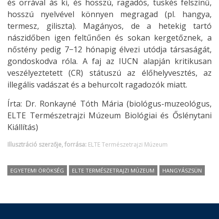
és orrával ás ki, és hosszú, ragadós, tüskés felszínű,
hosszú nyelvével könnyen megragad (pl. hangya,
termesz, giliszta). Magányos, de a hetekig tartó
nászidőben igen feltűnően és sokan kergetőznek, a
nőstény pedig 7−12 hónapig élvezi utódja társaságát,
gondoskodva róla. A faj az IUCN alapján kritikusan
veszélyeztetett (CR) státuszú az élőhelyvesztés, az
illegális vadászat és a behurcolt ragadozók miatt.
Írta: Dr. Ronkayné Tóth Mária (biológus-muzeológus,
ELTE Természetrajzi Múzeum Biológiai és Őslénytani
Kiállítás)
Illusztráció szerzője, forrása:
ELTE Természetrajzi Múzeum
EGYETEMI ÖRÖKSÉG
ELTE TERMÉSZETRAJZI MÚZEUM
HANGYÁSZSÜN