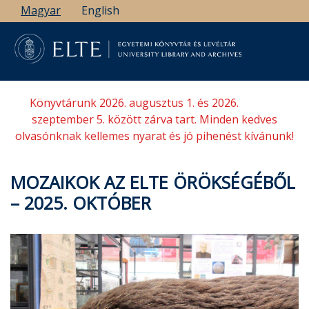
Ugrás
Magyar
English
a
tartalomra
Könyvtárunk 2026. augusztus 1. és 2026.
szeptember 5. között zárva tart. Minden kedves
olvasónknak kellemes nyarat és jó pihenést kívánunk!
MOZAIKOK AZ ELTE ÖRÖKSÉGÉBŐL
– 2025. OKTÓBER