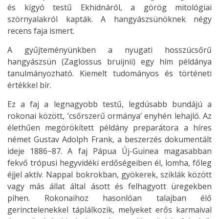
és kígyó testű Ekhidnáról, a görög mitológiai
szörnyalakról kapták. A hangyászsünöknek négy
recens faja ismert.
A gyűjteményünkben a nyugati hosszúcsőrű
hangyászsün (Zaglossus bruijnii) egy hím példánya
tanulmányozható. Kiemelt tudományos és történeti
értékkel bír.
Ez a faj a legnagyobb testű, legdúsabb bundájú a
rokonai között, ’csőrszerű ormánya’ enyhén lehajló. Az
élethűen megörökített példány preparátora a híres
német Gustav Adolph Frank, a beszerzés dokumentált
ideje 1886−87. A faj Pápua Új-Guinea magasabban
fekvő trópusi hegyvidéki erdőségeiben él, lomha, főleg
éjjel aktív. Nappal bokrokban, gyökerek, sziklák között
vagy más állat által ásott és felhagyott üregekben
pihen. Rokonaihoz hasonlóan talajban élő
gerinctelenekkel táplálkozik, melyeket erős karmaival