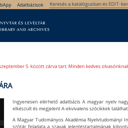
bApp
Adatbázisok
tár
Kutatástámogatás
Levéltár
Támogatás
szeptember 5. között zárva tart. Minden kedves olvasónknak
ÁRA
Ingyenesen elérhető adatbázis A magyar nyelv nagys
elkészült és megjelent A-ekvivalens szócikkek találha
A Magyar Tudományos Akadémia Nyelvtudományi Intéz
szótár feladata a szavak jelentéstartalmának kibon