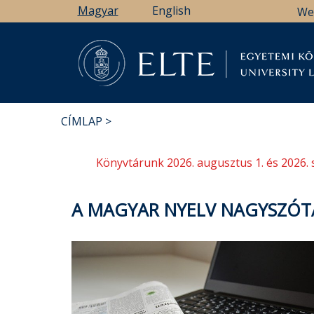
Ugrás
Magyar
English
We
a
tartalomra
Könyv
CÍMLAP
MORZSA
Könyvtárunk 2026. augusztus 1. és 2026. 
A MAGYAR NYELV NAGYSZÓT