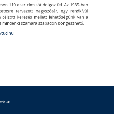
esen 110 ezer címszót dolgoz fel. Az 1985-ben
etesre tervezett nagyszótár, egy rendkívül
 célzott keresés mellett lehetőségünk van a
zis mindenki számára szabadon böngészhető.
ytud.hu
véltár