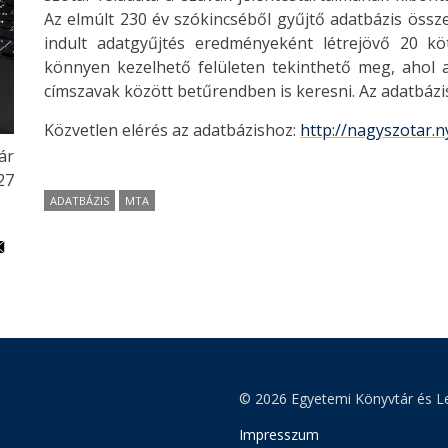
Az elmúlt 230 év szókincséből gyűjtő adatbázis össz
indult adatgyűjtés eredményeként létrejövő 20 köt
könnyen kezelhető felületen tekinthető meg, ahol a
címszavak között betűrendben is keresni. Az adatbá
Közvetlen elérés az adatbázishoz:
http://nagyszotar.n
ár
27
ADATBÁZIS
MTA
© 2026 Egyetemi Könyvtár és Le
Impresszum