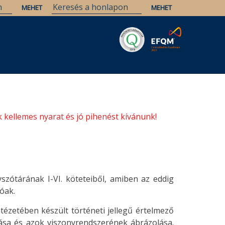
Savaria
Örökség
ELTE Könyvtárak
 kellemes nyarat és jó pihenést kívánunk!
zótárának I-VI. köteteiből, amiben az eddig
tóak.
etében készült történeti jellegű értelmező
tása és azok viszonyrendszerének ábrázolása.