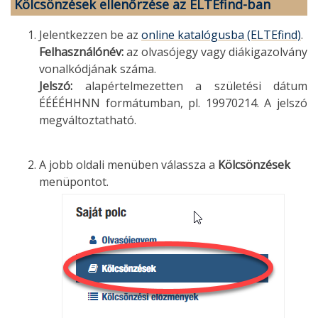
Kölcsönzések ellenőrzése az ELTEfind-ban
Jelentkezzen be az
online katalógusba (ELTEfind)
.
Felhasználónév:
az olvasójegy vagy diákigazolvány
vonalkódjának száma.
Jelszó:
alapértelmezetten a születési dátum
ÉÉÉÉHHNN formátumban, pl. 19970214. A jelszó
megváltoztatható.
A jobb oldali menüben válassza a
Kölcsönzések
menüpontot.