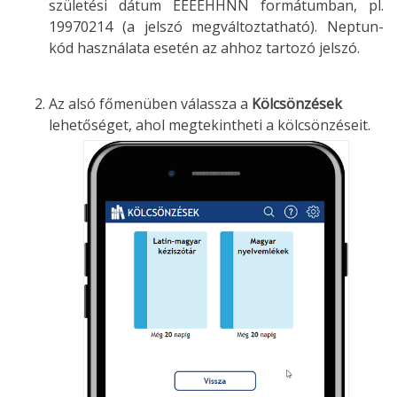
születési dátum ÉÉÉÉHHNN formátumban, pl.
19970214 (a jelszó megváltoztatható). Neptun-
kód használata esetén az ahhoz tartozó jelszó.
Az alsó főmenüben válassza a
Kölcsönzések
lehetőséget, ahol megtekintheti a kölcsönzéseit.