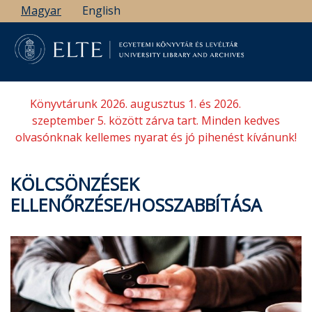
Ugrás
Magyar
English
a
tartalomra
Könyvtárunk 2026. augusztus 1. és 2026.
szeptember 5. között zárva tart. Minden kedves
olvasónknak kellemes nyarat és jó pihenést kívánunk!
KÖLCSÖNZÉSEK
ELLENŐRZÉSE/HOSSZABBÍTÁSA