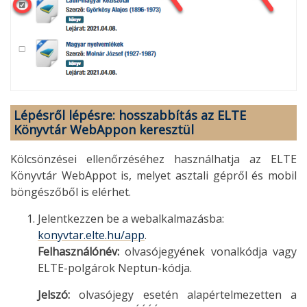
Lépésről lépésre: hosszabbítás az ELTE
Könyvtár WebAppon keresztül
Kölcsönzései ellenőrzéséhez használhatja az ELTE
Könyvtár WebAppot is, melyet asztali gépről és mobil
böngészőből is elérhet.
Jelentkezzen be a webalkalmazásba:
konyvtar.elte.hu/app
.
Felhasználónév:
olvasójegyének vonalkódja vagy
ELTE-polgárok Neptun-kódja.
Jelszó:
olvasójegy esetén alapértelmezetten a