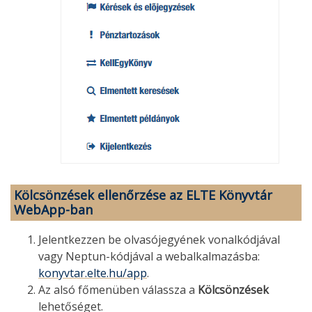
Kölcsönzések ellenőrzése az ELTE Könyvtár
WebApp-ban
Jelentkezzen be olvasójegyének vonalkódjával
vagy Neptun-kódjával a webalkalmazásba:
konyvtar.elte.hu/app
.
Az alsó főmenüben válassza a
Kölcsönzések
lehetőséget.