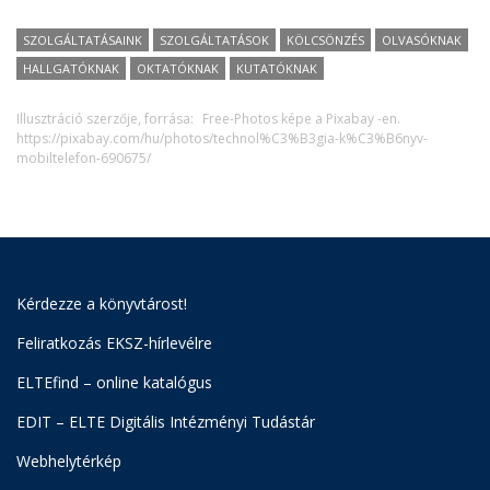
SZOLGÁLTATÁSAINK
SZOLGÁLTATÁSOK
KÖLCSÖNZÉS
OLVASÓKNAK
HALLGATÓKNAK
OKTATÓKNAK
KUTATÓKNAK
Illusztráció szerzője, forrása:
Free-Photos képe a Pixabay -en.
https://pixabay.com/hu/photos/technol%C3%B3gia-k%C3%B6nyv-
mobiltelefon-690675/
Kérdezze a könyvtárost!
Feliratkozás EKSZ-hírlevélre
ELTEfind – online katalógus
EDIT – ELTE Digitális Intézményi Tudástár
Webhelytérkép