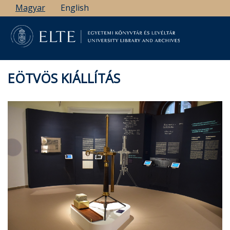
Ugrás
Magyar
English
a
tartalomra
EÖTVÖS KIÁLLÍTÁS