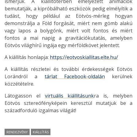
ismerjük. A kiállítótérben elhelyezett animációk
bemutatják, a kipróbálható eszközök pedig elmélyítik a
tudást, hogy például az Eötvös-mérleg hogyan
demonstrálja a Föld forgását, miért nem gömb alakú
vagy lapos a bolygónk, miért volt fontos és miért
fontos a mai napig a gravitációkutatás, amelyben
Eötvös világhírű ingája egy mérföldkövet jelentett.
A kiállítás honlapja:
https://eotvoskiallitas.elte.hu/
A kiállítás részletei és további érdekességek Eötvös
Lorándról a
tárlat Facebook-oldalán
kerülnek
közzétételre.
Látogasson el
virtuális kiállításunk
ra is, melyben
Eötvös sztereófényképein keresztül mutatjuk be a
századforduló izgalmas világát!
RENDEZVÉNY
KIÁLLÍTÁS