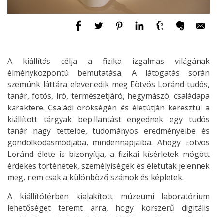
A kiállítás célja a fizika izgalmas világának
élményközpontú bemutatása. A látogatás során
szemünk láttára elevenedik meg Eötvös Loránd tudós,
tanár, fotós, író, természetjáró, hegymászó, családapa
karaktere. Családi örökségén és életútján keresztül a
kiállított tárgyak bepillantást engednek egy tudós
tanár nagy tetteibe, tudományos eredményeibe és
gondolkodásmódjába, mindennapjaiba. Ahogy Eötvös
Loránd élete is bizonyítja, a fizikai kísérletek mögött
érdekes történetek, személyiségek és életutak jelennek
meg, nem csak a különböző számok és képletek.
A kiállítótérben kialakított múzeumi laboratórium
lehetőséget teremt arra, hogy korszerű digitális