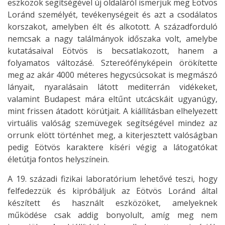
eszközök segítségével új oldaláról ismerjük meg Eötvös
Loránd személyét, tevékenységeit és azt a csodálatos
korszakot, amelyben élt és alkotott. A századforduló
nemcsak a nagy találmányok időszaka volt, amelybe
kutatásaival Eötvös is becsatlakozott, hanem a
folyamatos változásé. Sztereófényképein örökítette
meg az akár 4000 méteres hegycsúcsokat is megmászó
lányait, nyaralásain látott mediterrán vidékeket,
valamint Budapest mára eltűnt utcácskáit ugyanúgy,
mint frissen átadott körútjait. A kiállításban elhelyezett
virtuális valóság szemüvegek segítségével mindez az
orrunk elött történhet meg, a kiterjesztett valóságban
pedig Eötvös karaktere kíséri végig a látogatókat
életútja fontos helyszínein.
A 19. századi fizikai laboratórium lehetővé teszi, hogy
felfedezzük és kipróbáljuk az Eötvös Loránd által
készített és használt eszközöket, amelyeknek
működése csak addig bonyolult, amíg meg nem