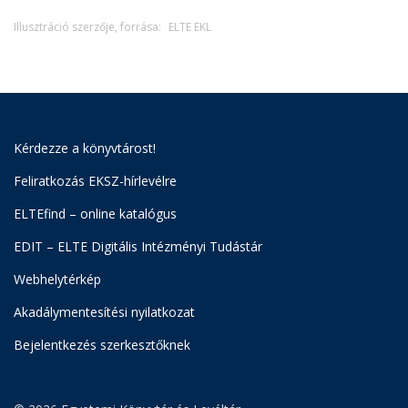
Illusztráció szerzője, forrása:
ELTE EKL
Kérdezze a könyvtárost!
Feliratkozás EKSZ-hírlevélre
ELTEfind – online katalógus
EDIT – ELTE Digitális Intézményi Tudástár
Webhelytérkép
Akadálymentesítési nyilatkozat
Bejelentkezés szerkesztőknek