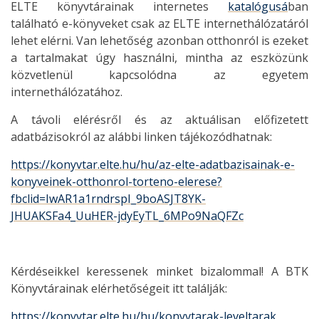
ELTE könyvtárainak internetes
katalógusá
ban
található e-könyveket csak az ELTE internethálózatáról
lehet elérni. Van lehetőség azonban otthonról is ezeket
a tartalmakat úgy használni, mintha az eszközünk
közvetlenül kapcsolódna az egyetem
internethálózatához.
A távoli elérésről és az aktuálisan előfizetett
adatbázisokról az alábbi linken tájékozódhatnak:
https://konyvtar.elte.hu/hu/az-elte-adatbazisainak-e-
konyveinek-otthonrol-torteno-elerese?
fbclid=IwAR1a1rndrspI_9boASJT8YK-
JHUAKSFa4_UuHER-jdyEyTL_6MPo9NaQFZc
Kérdéseikkel keressenek minket bizalommal! A BTK
Könyvtárainak elérhetőségeit itt találják:
https://konyvtar.elte.hu/hu/konyvtarak-leveltarak