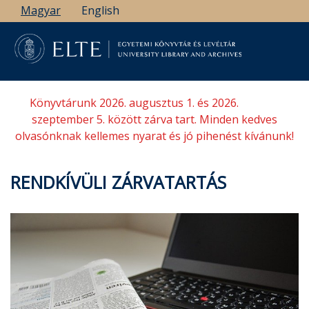
Ugrás
Magyar
English
a
tartalomra
Könyvtárunk 2026. augusztus 1. és 2026.
szeptember 5. között zárva tart. Minden kedves
olvasónknak kellemes nyarat és jó pihenést kívánunk!
RENDKÍVÜLI ZÁRVATARTÁS