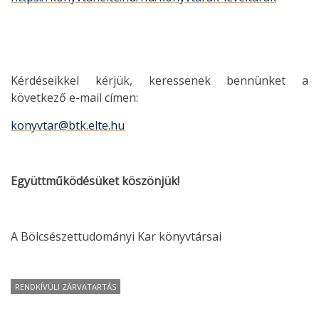
Kérdéseikkel kérjük, keressenek bennünket a
következő e-mail címen:
konyvtar@btk.elte.hu
Együttműködésüket köszönjük!
A Bölcsészettudományi Kar könyvtársai
RENDKÍVÜLI ZÁRVATARTÁS