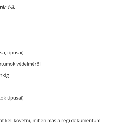
ér 1-3.
a, típusai)
entumok védelméről
nkig
ok típusai)
t kell követni, miben más a régi dokumentum