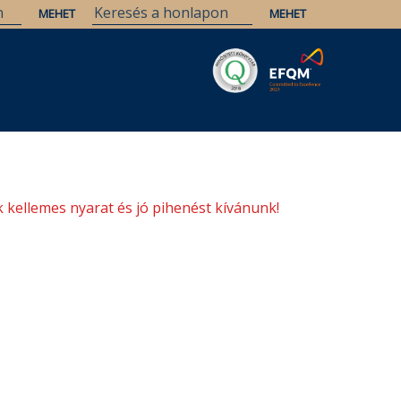
Savaria
Örökség
ELTE Könyvtárak
 kellemes nyarat és jó pihenést kívánunk!