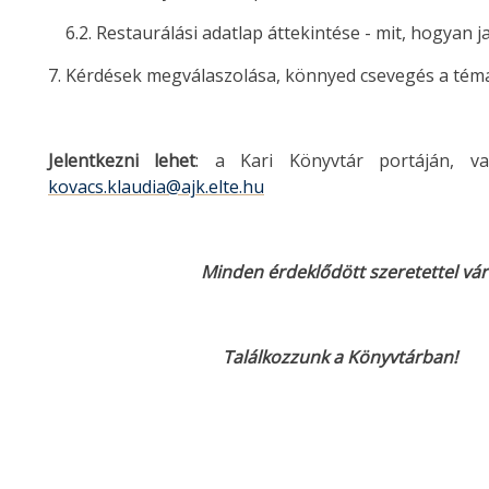
6.2. Restaurálási adatlap áttekintése - mit, hogyan ja
7. Kérdések megválaszolása, könnyed csevegés a tém
Jelentkezni lehet
: a Kari Könyvtár portáján, v
kovacs.klaudia@ajk.elte.hu
Minden érdeklődött szeretettel vár
Találkozzunk a Könyvtárban!