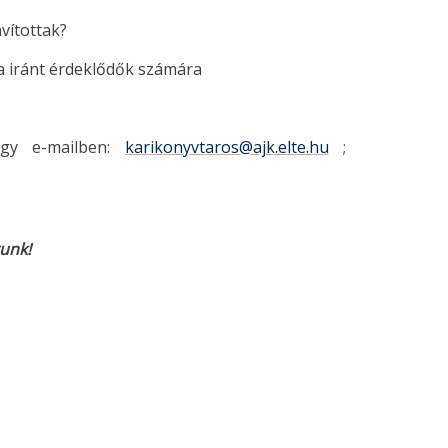
vítottak?
a iránt érdeklődők számára
agy e-mailben:
karikonyvtaros@ajk.elte.hu
;
unk!