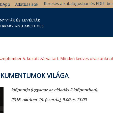
bApp
Adatbázisok
tár
Kutatástámogatás
Levéltár
Támogatás
szeptember 5. között zárva tart. Minden kedves olvasónknak
DOKUMENTUMOK VILÁGA
Időpontja
(ugyanaz az előadás 2 időpontban):
2016. október 19. (szerda), 9.00 és 13.00