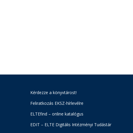
Kérdezze a könyvtárost!
Feliratkozás EKSZ-hírlevélre
ELTEfind – online katalógus
EDIT – ELTE Digitális Intézményi Tudástár