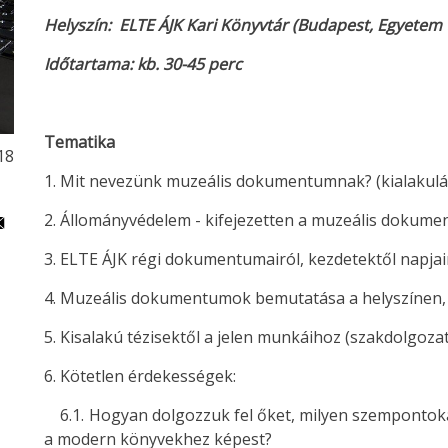
Helyszín:
ELTE ÁJK Kari Könyvtár (Budapest, Egyetem t
Időtartama:
kb. 30-45 perc
Tematika
18
1. Mit nevezünk muzeális dokumentumnak? (kialakulás
2. Állományvédelem - kifejezetten a muzeális dokum
3. ELTE ÁJK régi dokumentumairól, kezdetektől napjai
4. Muzeális dokumentumok bemutatása a helyszínen,
5. Kisalakú tézisektől a jelen munkáihoz (szakdolgozat
6. Kötetlen érdekességek:
6.1. Hogyan dolgozzuk fel őket, milyen szempontoka
a modern könyvekhez képest?