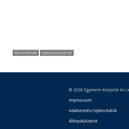
RÉGI KÖNYVEK
SZAKDOLGOZATOK
© 2026 Egyetemi Könyvtár és Le
Impresszum
Adatkezelési tájékoztatók
Álláspályázatok