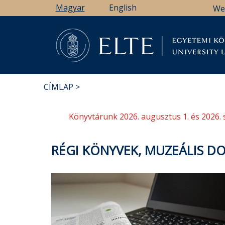
Ugrás
Magyar
English
We
a
tartalomra
Könyv
CÍMLAP
MORZSA
Könyvtárunk 2026. augusztus 1. és 2026. 
RÉGI KÖNYVEK, MUZEÁLIS 