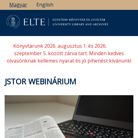
Ugrás
Magyar
English
a
tartalomra
Könyvtárunk 2026. augusztus 1. és 2026.
szeptember 5. között zárva tart. Minden kedves
olvasónknak kellemes nyarat és jó pihenést kívánunk!
JSTOR WEBINÁRIUM