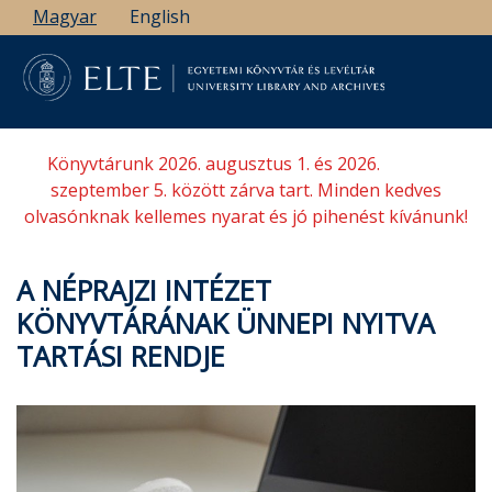
Ugrás
Magyar
English
a
tartalomra
Könyvtárunk 2026. augusztus 1. és 2026.
szeptember 5. között zárva tart. Minden kedves
olvasónknak kellemes nyarat és jó pihenést kívánunk!
A NÉPRAJZI INTÉZET
KÖNYVTÁRÁNAK ÜNNEPI NYITVA
TARTÁSI RENDJE