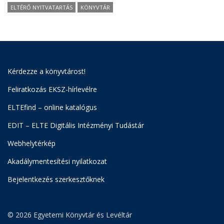
ELTÉRŐ NYITVATARTÁS
KÖNYVTÁR
Kérdezze a könyvtárost!
Feliratkozás EKSZ-hírlevélre
ELTEfind – online katalógus
EDIT – ELTE Digitális Intézményi Tudástár
Webhelytérkép
Akadálymentesítési nyilatkozat
Bejelentkezés szerkesztőknek
© 2026 Egyetemi Könyvtár és Levéltár