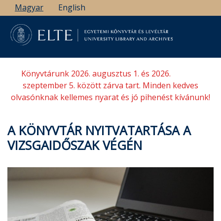
Ugrás
Magyar
English
a
tartalomra
Könyvtárunk 2026. augusztus 1. és 2026.
szeptember 5. között zárva tart. Minden kedves
olvasónknak kellemes nyarat és jó pihenést kívánunk!
A KÖNYVTÁR NYITVATARTÁSA A
VIZSGAIDŐSZAK VÉGÉN