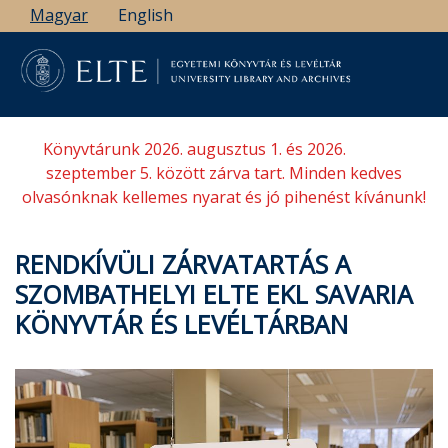
Ugrás
Magyar
English
a
tartalomra
Könyvtárunk 2026. augusztus 1. és 2026.
szeptember 5. között zárva tart. Minden kedves
olvasónknak kellemes nyarat és jó pihenést kívánunk!
RENDKÍVÜLI ZÁRVATARTÁS A
SZOMBATHELYI ELTE EKL SAVARIA
KÖNYVTÁR ÉS LEVÉLTÁRBAN