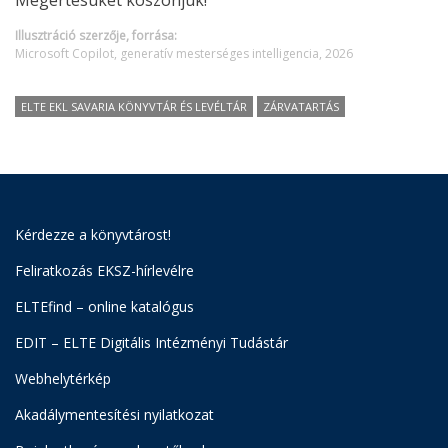
Megértésüket köszönjük!
Illusztráció szerzője, forrása:
Microsoft Copilot, generatív mesterséges intelligencia, 2026
ELTE EKL SAVARIA KÖNYVTÁR ÉS LEVÉLTÁR
ZÁRVATARTÁS
Kérdezze a könyvtárost!
Feliratkozás EKSZ-hírlevélre
ELTEfind – online katalógus
EDIT – ELTE Digitális Intézményi Tudástár
Webhelytérkép
Akadálymentesítési nyilatkozat