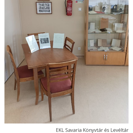
EKL Savaria Könyvtár és Levéltár