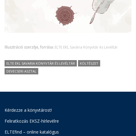
Illusztráció szerzője, forrása:
ELTE EKL Savária Könyvtár és Levéltár
ELTE EKL SAVARIA KÖNYVTÁR ÉS LEVÉLTÁR
KÖLTÉSZET
DEVECSERI ASZTAL
Kérdezze a könyvtárost!
Feliratkozás EKSZ-hírlevélre
ELTEfind – online katalógus