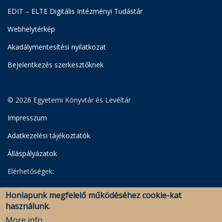
EDIT – ELTE Digitális Intézményi Tudástár
Webhelytérkép
Akadálymentesítési nyilatkozat
Bejelentkezés szerkesztőknek
© 2026 Egyetemi Könyvtár és Levéltár
Impresszum
Adatkezelési tájékoztatók
Álláspályázatok
Elérhetőségek:
Egyetemi Könyvtár
Honlapunk megfelelő működéséhez cookie-kat
Levéltár
használunk.
Savaria Könyvtár és Levéltár (Szombathely)
More info