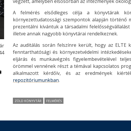
végzett, amelyben elsősorban az intézmények ökológi
A felmérés elsődleges célja a könyvtárak körn
környezettudatossági szempontok alapján történő m
prezentálni kívántuk a társadalmi felelősségvállalás
illetve annak nagyobb könyvtárai rendelkeznek.
Az auditálás során felszínre került, hogy az ELTE 
ár
fenntarthatósági és környezetvédelmi intézkedések
:44
eljárás és munkavégzés figyelembevételével teljes
örömmel vennének részt a témával kapcsolatos prog
alkalmazott kérdőív, és az eredmények kiérté
repozitóriumunkban
.
ZÖLD KÖNYVTÁR
FELMÉRÉS