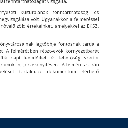
ai fenntarthatóságát vizsgálta.
yezeti kultúrájának fenntarthatósági és
egvizsgálása volt. Ugyanakkor a felméréssel
t növelő zöld értékeinket, amelyekkel az EKSZ,
könyvtárosainak legtöbbje fontosnak tartja a
et. A felmérésben résztvevők környezetbarát
ítik napi teendőiket, és lehetőség szerint
ramokon, „érzékenyítésen”. A felmérés során
kelését tartalmazó dokumentum elérhető