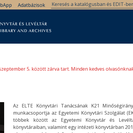
bApp
Adatbázisok
tár
Kutatástámogatás
Levéltár
Támogatás
szeptember 5. között zárva tart. Minden kedves olvasónknak
Az ELTE Könyvtári Tanácsának K21 Minőségirányí
munkacsoportja az Egyetemi Könyvtári Szolgálat (E
többek között az Egyetemi Könyvtár és Levélt
könyvtáraiban, valamint egy intézeti könyvtárban 201