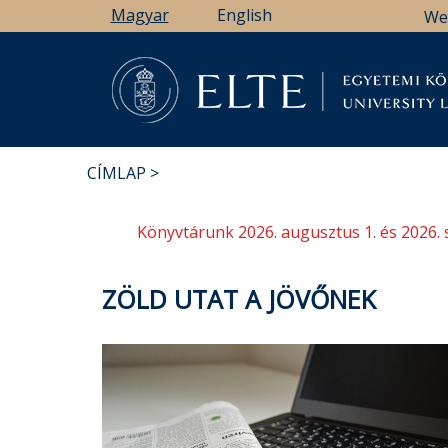
Ugrás
Magyar
English
We
a
tartalomra
Könyv
CÍMLAP
MORZSA
Könyvtárunk 2026. augusztus 1. és 2026. 
ZÖLD UTAT A JÖVŐNEK