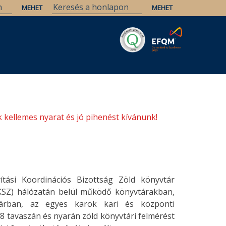
Savaria
Örökség
ELTE Könyvtárak
 kellemes nyarat és jó pihenést kívánunk!
tási Koordinációs Bizottság Zöld könyvtár
KSZ) hálózatán belül működő könyvtárakban,
árban, az egyes karok kari és központi
8 tavaszán és nyarán zöld könyvtári felmérést