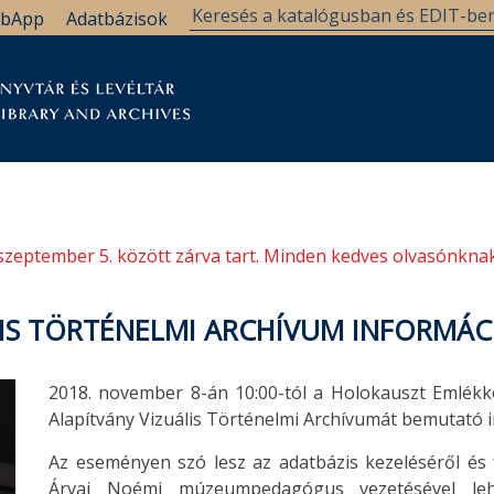
bApp
Adatbázisok
tár
Kutatástámogatás
Levéltár
Támogatás
szeptember 5. között zárva tart. Minden kedves olvasónknak
LIS TÖRTÉNELMI ARCHÍVUM INFORMÁC
2018. november 8-án 10:00-tól a Holokauszt Emlé
Alapítvány Vizuális Történelmi Archívumát bemutató 
Az eseményen szó lesz az adatbázis kezeléséről és f
Árvai Noémi múzeumpedagógus vezetésével leh