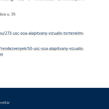
va u. 39.
hu/273-usc-soa-alapitvany-vizualis-tortenelmi-
/rendezvenyek/50-usc-soa-alapitvany-vizualis-
ml
véltár