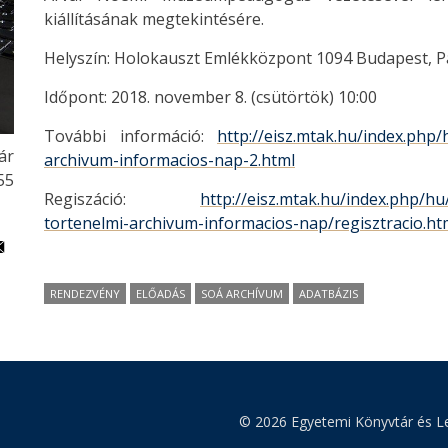
kiállításának megtekintésére.
Helyszín: Holokauszt Emlékközpont 1094 Budapest, Pá
Időpont: 2018. november 8. (csütörtök) 10:00
További információ:
http://eisz.mtak.hu/index.php/
ár
archivum-informacios-nap-2.html
55
Regiszáció:
http://eisz.mtak.hu/index.php/hu
tortenelmi-archivum-informacios-nap/regisztracio.ht
RENDEZVÉNY
ELŐADÁS
SOÁ ARCHÍVUM
ADATBÁZIS
© 2026 Egyetemi Könyvtár és Le