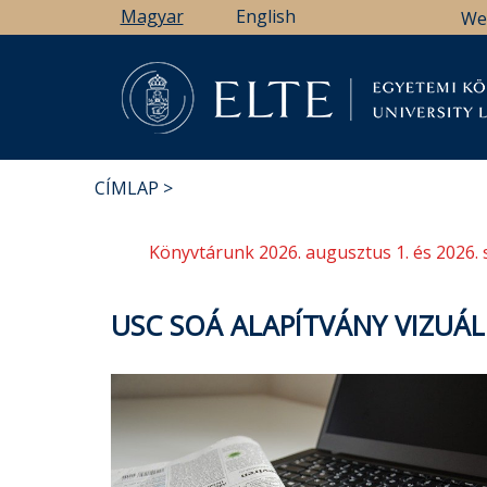
Ugrás
Magyar
English
We
a
tartalomra
Könyv
CÍMLAP
MORZSA
Könyvtárunk 2026. augusztus 1. és 2026. 
USC SOÁ ALAPÍTVÁNY VIZUÁ