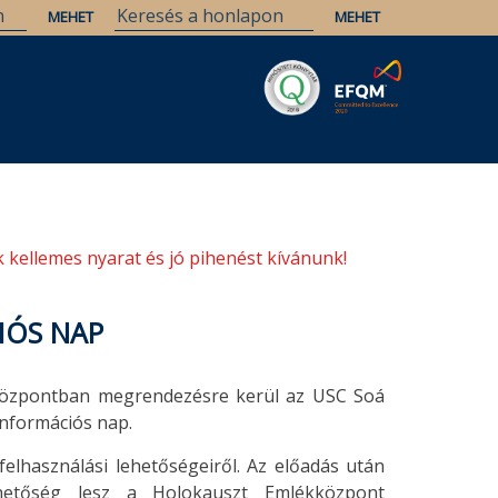
Savaria
Örökség
ELTE Könyvtárak
 kellemes nyarat és jó pihenést kívánunk!
IÓS NAP
kközpontban megrendezésre kerül az USC Soá
információs nap.
elhasználási lehetőségeiről. Az előadás után
etőség lesz a Holokauszt Emlékközpont