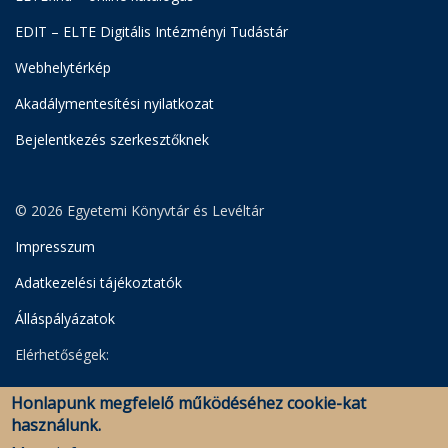
EDIT – ELTE Digitális Intézményi Tudástár
Webhelytérkép
Akadálymentesítési nyilatkozat
Bejelentkezés szerkesztőknek
© 2026 Egyetemi Könyvtár és Levéltár
Impresszum
Adatkezelési tájékoztatók
Álláspályázatok
Elérhetőségek:
Egyetemi Könyvtár
Honlapunk megfelelő működéséhez cookie-kat
Levéltár
használunk.
Savaria Könyvtár és Levéltár (Szombathely)