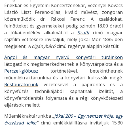
Énekkar és Egyetemi Koncertzenekar, vezényel Kovács
László Liszt Ferenc-díjas, kiváló művész, zongorán
közreműködik dr. Rákosi Ferenc. A családokat,
felnőtteket és gyermekeket pedig szintén 18.00 órától
a Jókai-emlékév alkalmából a
Szaffi
című magyar
rajzfilm vetítésére invitáljuk, mely Jókai Mór 1885-ben
megjelent,
A cigánybáró
című regénye alapján készült.
Angol és magyar nyelvű könyvtári túráinkon
látogatóink megismerkedhetnek a könyvtárpalota és a
Perczel-glóbusz
történetével, betekinthetnek
műemlékraktárunkba és a könyvtári kulisszák mögé.
Restaurátorunk
vezetésével a papíröntés és a
könyvfűzés technikájából kaphatnak ízelítőt, a
könyvfertőtlenítés folyamata és a régi könyvkötészeti
eljárások mellett.
Műemlékraktárunkba
„
Jókai 200
–
Egy nemzet írója, egy
évszázad lelke
”
című emlékkiállításra invitáljuk 15.30