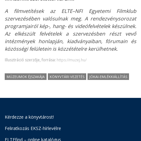
A filmvetítések az ELTE–NFI Egyetemi Filmklub
szervezésében valósulnak meg.
A rendezvénysorozat
programjairól kép-, hang- és videófelvételek készülnek.
Az elkészült felvételek a szervezésben részt vevő
intézmények honlapján, kiadványaiban, fórumain és
közösségi felületein is közzétételre kerülhetnek.
Illusztráció szerzője, forrása:
https://muzej.hu/
MÚZEUMOK ÉJSZAKÁJA
KÖNYVTÁRI VEZETÉS
JÓKAI-EMLÉKKIÁLLÍTÁS
Kérdezze a könyvtárost!
Feliratkozás EKSZ-hírlevélre
ELTEfind – online katalógus