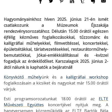
Hagyományainkhoz híven 2025. június 21-én ismét
csatlakozunk a Múzeumok Éjszakája
rendezvénysorozatához. Délután 15.00 órától egészen
éjfélig kézműves foglalkozásokkal, tűzzománc és
kalligráfiai műhelyekkel, filmvetítéssel, koncertekkel,
épületsétákkal, tárlatvezetésekkel, restaurátorműhely-
bemutatókkal, Jókai-emlékkiállítással és -kvízzel
fogadjuk az érdeklődőket. Karszalagok 2025. június 2-
ától nálunk is kaphatók a bejáratnál!
Könyvkötő műhely
ünk és a
kalligráfiai workshop
foglalkozásain a kicsiket és nagyokat már 15.00 órától
várjuk.
Esti programsorozatunkat 18.00 órától az
ELTE
Művészeti Együttes
koncertjével nyitjuk meg. A
hangversenyen közreműködik az ELTE Bartók Béla