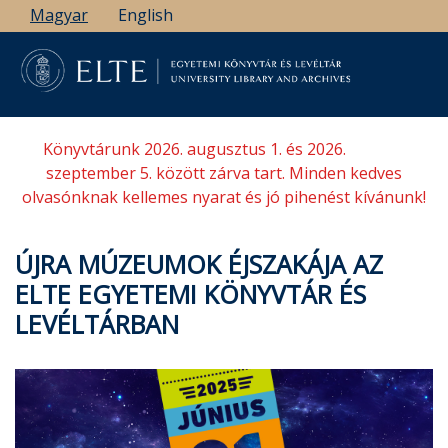
Ugrás
Magyar
English
a
tartalomra
Könyvtárunk 2026. augusztus 1. és 2026.
szeptember 5. között zárva tart. Minden kedves
olvasónknak kellemes nyarat és jó pihenést kívánunk!
ÚJRA MÚZEUMOK ÉJSZAKÁJA AZ
ELTE EGYETEMI KÖNYVTÁR ÉS
LEVÉLTÁRBAN