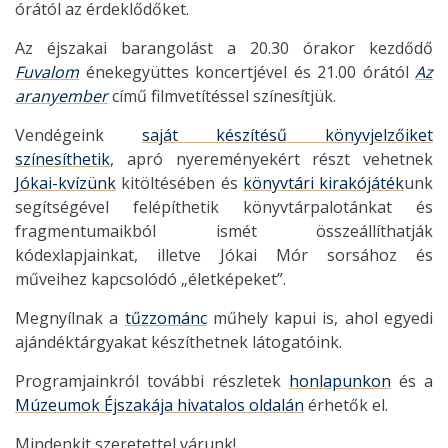
órától az érdeklődőket.
Az éjszakai barangolást a 20.30 órakor kezdődő
Fuvalom
énekegyüttes koncertjével és 21.00 órától
Az
aranyember
című filmvetítéssel színesítjük.
Vendégeink
saját készítésű könyvjelzőiket
színesíthetik
, apró nyereményekért részt vehetnek
Jókai-kvízünk
kitöltésében és
könyvtári kirakójáték
unk
segítségével felépíthetik könyvtárpalotánkat és
fragmentumaikból ismét összeállíthatják
kódexlapjainkat, illetve Jókai Mór sorsához és
műveihez kapcsolódó „életképeket”.
Megnyílnak a
tűzzománc
műhely kapui is, ahol egyedi
ajándéktárgyakat készíthetnek látogatóink.
Programjainkról további részletek
honlapunkon
és a
Múzeumok Éjszakája hivatalos oldalán
érhetők el.
Mindenkit szeretettel várunk!