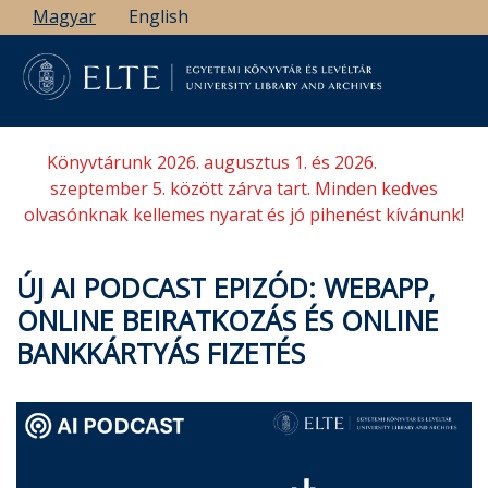
Ugrás
Magyar
English
a
tartalomra
Könyvtárunk 2026. augusztus 1. és 2026.
szeptember 5. között zárva tart. Minden kedves
olvasónknak kellemes nyarat és jó pihenést kívánunk!
ÚJ AI PODCAST EPIZÓD: WEBAPP,
ONLINE BEIRATKOZÁS ÉS ONLINE
BANKKÁRTYÁS FIZETÉS