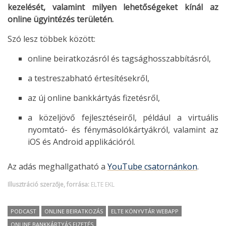
kezelését, valamint milyen lehetőségeket kínál az
online ügyintézés területén.
Szó lesz többek között:
online beiratkozásról és tagsághosszabbításról,
a testreszabható értesítésekről,
az új online bankkártyás fizetésről,
a közeljövő fejlesztéseiről, például a virtuális
nyomtató- és fénymásolókártyákról, valamint az
iOS és Android applikációról.
Az adás meghallgatható a
YouTube csatornánkon
.
Illusztráció szerzője, forrása:
ELTE EKL
PODCAST
ONLINE BEIRATKOZÁS
ELTE KÖNYVTÁR WEBAPP
ONLINE BANKKÁRTYÁS FIZETÉS