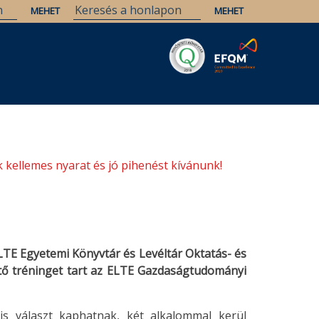
Savaria
Örökség
ELTE Könyvtárak
 kellemes nyarat és jó pihenést kívánunk!
LTE Egyetemi Könyvtár és Levéltár Oktatás- és
tő tréninget tart az ELTE Gazdaságtudományi
is választ kaphatnak, két alkalommal kerül