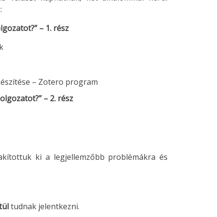
:
olgozatot?”
– 1. rész
k
készítése – Zotero program
dolgozatot?”
– 2. rész
lakítottuk ki a legjellemzőbb problémákra és
tül
tudnak jelentkezni.