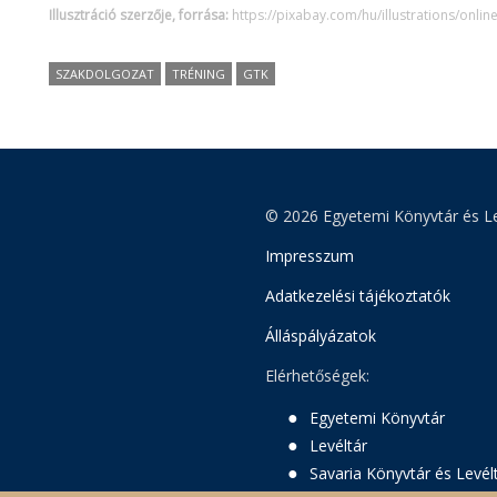
Illusztráció szerzője, forrása:
https://pixabay.com/hu/illustrations/o
SZAKDOLGOZAT
TRÉNING
GTK
© 2026 Egyetemi Könyvtár és Le
Impresszum
Adatkezelési tájékoztatók
Álláspályázatok
Elérhetőségek:
Egyetemi Könyvtár
Levéltár
Savaria Könyvtár és Levél