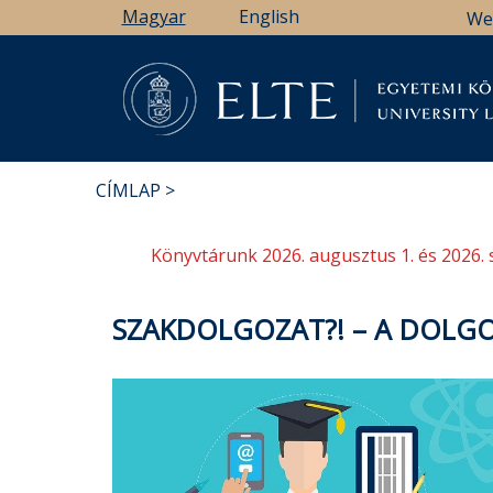
Ugrás
Magyar
English
We
a
tartalomra
Könyv
CÍMLAP
MORZSA
Könyvtárunk 2026. augusztus 1. és 2026. 
SZAKDOLGOZAT?! – A DOLGO