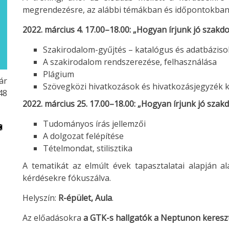
megrendezésre, az alábbi témákban és időpontokban
2022. március 4. 17.00–18.00: „Hogyan írjunk jó szakd
Szakirodalom-gyűjtés – katalógus és adatbáziso
A szakirodalom rendszerezése, felhasználása
Plágium
ár
Szövegközi hivatkozások és hivatkozásjegyzék 
48
2022. március 25. 17.00–18.00: „Hogyan írjunk jó szak
Tudományos írás jellemzői
A dolgozat felépítése
Tételmondat, stilisztika
A tematikát az elmúlt évek tapasztalatai alapján a
kérdésekre fókuszálva.
Helyszín:
R-épület, Aula
.
Az előadásokra
a GTK-s hallgatók a Neptunon keresz