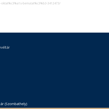
nline-oktat%c3%a1s-bemutat%c3%b3-3412473/
véltár
tár (Szombathely)