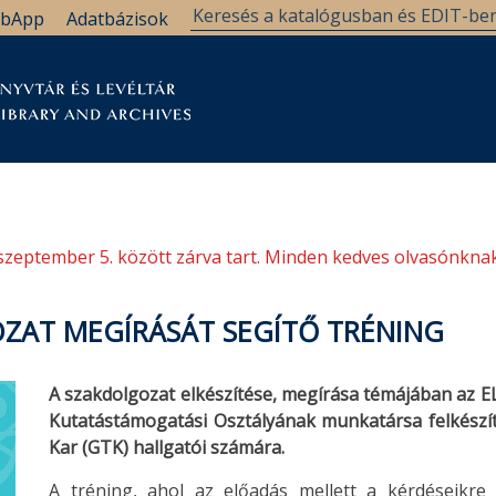
bApp
Adatbázisok
tár
Kutatástámogatás
Levéltár
Támogatás
szeptember 5. között zárva tart. Minden kedves olvasónknak
ZAT MEGÍRÁSÁT SEGÍTŐ TRÉNING
A szakdolgozat elkészítése, megírása témájában az E
Kutatástámogatási Osztályának munkatársa felkészí
Kar (GTK) hallgatói számára.
A tréning, ahol az előadás mellett a kérdéseikre 