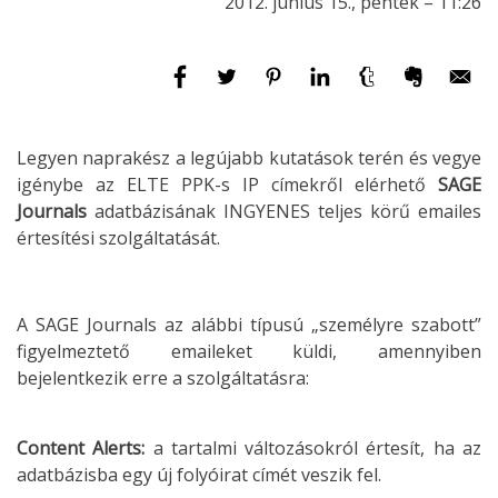
2012. június 15., péntek – 11:26
Legyen naprakész a legújabb kutatások terén és vegye
igénybe az ELTE PPK-s IP címekről elérhető
SAGE
Journals
adatbázisának INGYENES teljes körű emailes
értesítési szolgáltatását.
A SAGE Journals az alábbi típusú „személyre szabott”
figyelmeztető emaileket küldi, amennyiben
bejelentkezik erre a szolgáltatásra:
Content Alerts:
a tartalmi változásokról értesít, ha az
adatbázisba egy új folyóirat címét veszik fel.