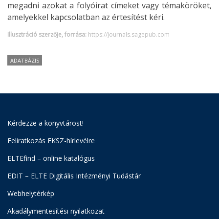
megadni azokat a folyóirat címeket vagy témaköröket,
amelyekkel kapcsolatban az értesítést kéri.
Illusztráció szerzője, forrása:
https://journals.sagepub.com
ADATBÁZIS
Kérdezze a könyvtárost!
Feliratkozás EKSZ-hírlevélre
ELTEfind – online katalógus
EDIT – ELTE Digitális Intézményi Tudástár
Webhelytérkép
Akadálymentesítési nyilatkozat