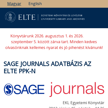
Ugrás
Magyar
English
a
tartalomra
Könyvtárunk 2026. augusztus 1. és 2026.
szeptember 5. között zárva tart. Minden kedves
olvasónknak kellemes nyarat és jó pihenést kívánunk!
SAGE JOURNALS ADATBÁZIS AZ
ELTE PPK-N
EKL Egyetemi Könyvtár