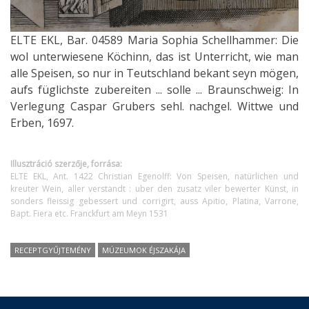
ELTE EKL, Bar. 04589 Maria Sophia Schellhammer: Die
wol unterwiesene Köchinn, das ist Unterricht, wie man
alle Speisen, so nur in Teutschland bekant seyn mögen,
aufs füglichste zubereiten ... solle ... Braunschweig: In
Verlegung Caspar Grubers sehl. nachgel. Wittwe und
Erben, 1697.
Illusztráció szerzője, forrása:
ELTE EKL, Ant. 1422 Christian Egenolff: Von Speisen, natürlichen und
kreuter Wein, aller verstandt : uber den zusatz viler bewerter Künst, in
sonders fleissig gebessert und corrigirt, auss Apitio, Platina, Varrone,
Bapt. Fiera etc. Franckfurt am Meyn 1531
RECEPTGYŰJTEMÉNY
MÚZEUMOK ÉJSZAKÁJA