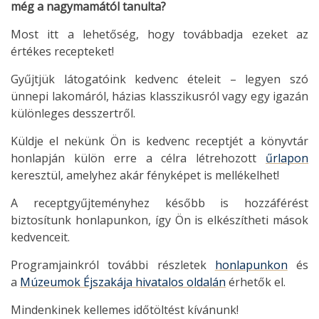
még a nagymamától tanulta?
Most itt a lehetőség, hogy továbbadja ezeket az
értékes recepteket!
Gyűjtjük látogatóink kedvenc ételeit – legyen szó
ünnepi lakomáról, házias klasszikusról vagy egy igazán
különleges desszertről.
Küldje el nekünk Ön is kedvenc receptjét a könyvtár
honlapján külön erre a célra létrehozott
űrlapon
keresztül, amelyhez akár fényképet is mellékelhet!
A receptgyűjteményhez később is hozzáférést
biztosítunk honlapunkon, így Ön is elkészítheti mások
kedvenceit.
Programjainkról további részletek
honlapunkon
és
a
Múzeumok Éjszakája hivatalos oldalán
érhetők el.
Mindenkinek kellemes időtöltést kívánunk!