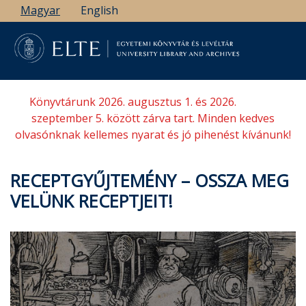
Ugrás
Magyar
English
a
tartalomra
Könyvtárunk 2026. augusztus 1. és 2026.
szeptember 5. között zárva tart. Minden kedves
olvasónknak kellemes nyarat és jó pihenést kívánunk!
RECEPTGYŰJTEMÉNY – OSSZA MEG
VELÜNK RECEPTJEIT!