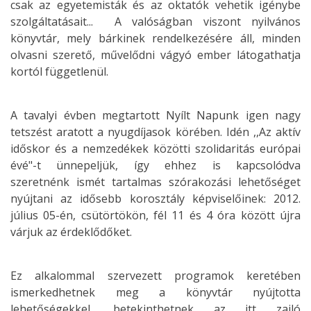
csak az egyetemisták és az oktatók vehetik igénybe
szolgáltatásait... A valóságban viszont nyilvános
könyvtár, mely bárkinek rendelkezésére áll, minden
olvasni szerető, művelődni vágyó ember látogathatja
kortól függetlenül.
A tavalyi évben megtartott Nyílt Napunk igen nagy
tetszést aratott a nyugdíjasok körében. Idén ,,Az aktív
időskor és a nemzedékek közötti szolidaritás európai
évé"-t ünnepeljük, így ehhez is kapcsolódva
szeretnénk ismét tartalmas szórakozási lehetőséget
nyújtani az idősebb korosztály képviselőinek: 2012.
július 05-én, csütörtökön, fél 11 és 4 óra között újra
várjuk az érdeklődőket.
Ez alkalommal szervezett programok keretében
ismerkedhetnek meg a könyvtár nyújtotta
lehetőségekkel, betekinthetnek az itt zajló