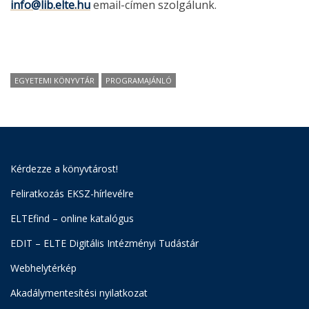
info@lib.elte.hu
email-címen szolgálunk.
EGYETEMI KÖNYVTÁR
PROGRAMAJÁNLÓ
Kérdezze a könyvtárost!
Feliratkozás EKSZ-hírlevélre
ELTEfind – online katalógus
EDIT – ELTE Digitális Intézményi Tudástár
Webhelytérkép
Akadálymentesítési nyilatkozat