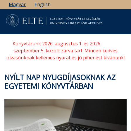
Ugrás
Magyar
English
a
tartalomra
Könyvtárunk 2026. augusztus 1. és 2026.
szeptember 5. között zárva tart. Minden kedves
olvasónknak kellemes nyarat és jó pihenést kívánunk!
NYÍLT NAP NYUGDÍJASOKNAK AZ
EGYETEMI KÖNYVTÁRBAN