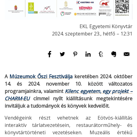
EKL Egyetemi Könyvtár
2024. szeptember 23., hétfő – 12:31
A
Múzeumok Őszi Fesztiválja
keretében
2024. október
14. és 2024. november 10.
között változatos
programjainkra, valamint
Kilenc egyetem, egy projekt –
CHARM-EU
címmel nyílt kiállításunk megtekintésére
invitáljuk a tudományok és könyvek kedvelőit.
Vendégeink részt vehetnek az Eötvös-kiállítás
interaktív tárlatvezetésein, restaurátorműhely- és
könyvtártörténeti vezetéseken. Muzeális értékű