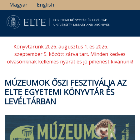
Ugrás
Magyar
English
a
tartalomra
Könyvtárunk 2026. augusztus 1. és 2026.
szeptember 5. között zárva tart. Minden kedves
olvasónknak kellemes nyarat és jó pihenést kívánunk!
MÚZEUMOK ŐSZI FESZTIVÁLJA AZ
ELTE EGYETEMI KÖNYVTÁR ÉS
LEVÉLTÁRBAN