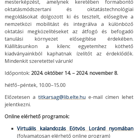
mesterképzést, amelynek keretében formabontó
oktatásmódszertani és oktatástechnológiai
megoldásokat dolgozott ki és tesztelt, elősegítve a
nemzetközi mobilitást és integrálva a különböző
oktatási megközelítéseket az átfogó és befogadó
tanulási környezet elősegítése érdekében.
Kiállításunkon a kilenc egyetemhez köthető
kiadványainkból kaphatnak ízelítőt az érdeklődők.
Mindenkit szeretettel várunk!
Időpontok:
2024. október 14. – 2024. november 8.
hétfő–péntek, 10.00–15.00
Előzetesen a
titkarsag@lib.elte.hu
e-mail címen lehet
jelentkezni.
Online elérhető programok:
Virtuális kalandozás Eötvös Loránd nyomában
(folyamatosan elérhető online program)