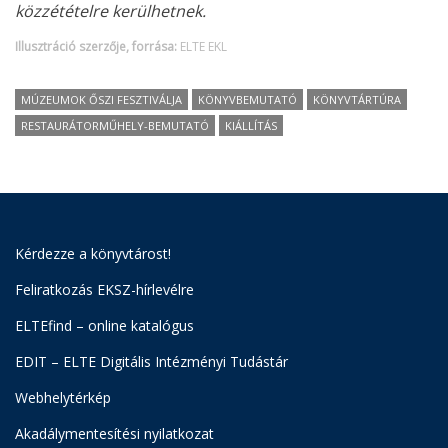
közzétételre kerülhetnek.
Illusztráció szerzője, forrása:
ELTE EKL
MÚZEUMOK ŐSZI FESZTIVÁLJA
KÖNYVBEMUTATÓ
KÖNYVTÁRTÚRA
RESTAURÁTORMŰHELY-BEMUTATÓ
KIÁLLÍTÁS
Kérdezze a könyvtárost!
Feliratkozás EKSZ-hírlevélre
ELTEfind – online katalógus
EDIT – ELTE Digitális Intézményi Tudástár
Webhelytérkép
Akadálymentesítési nyilatkozat