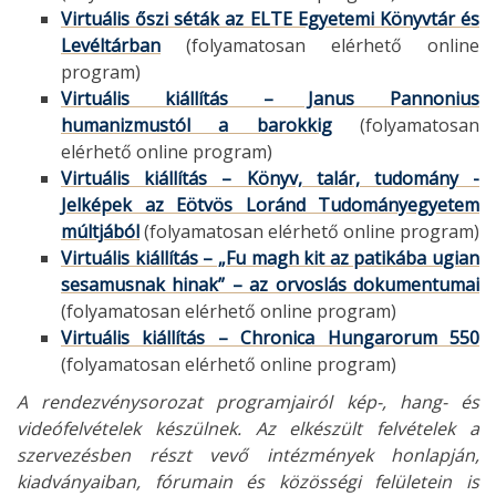
Virtuális őszi séták az ELTE Egyetemi Könyvtár és
Levéltárban
(folyamatosan elérhető online
program)
Virtuális kiállítás – Janus Pannonius
humanizmustól a barokkig
(folyamatosan
elérhető online program)
Virtuális kiállítás – Könyv, talár, tudomány -
Jelképek az Eötvös Loránd Tudományegyetem
múltjából
(folyamatosan elérhető online program)
Virtuális kiállítás – „Fu magh kit az patikába ugian
sesamusnak hinak” – az orvoslás dokumentumai
(folyamatosan elérhető online program)
Virtuális kiállítás – Chronica Hungarorum 550
(folyamatosan elérhető online program)
A rendezvénysorozat programjairól kép-, hang- és
videófelvételek készülnek. Az elkészült felvételek a
szervezésben részt vevő intézmények honlapján,
kiadványaiban, fórumain és közösségi felületein is