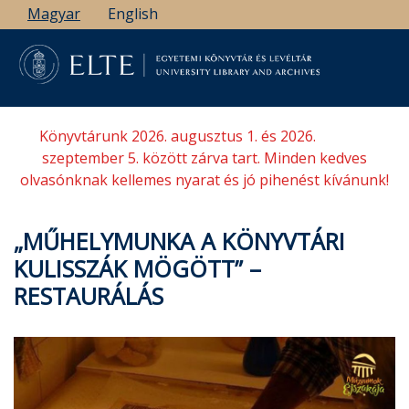
Ugrás
Magyar
English
a
tartalomra
Könyvtárunk 2026. augusztus 1. és 2026.
szeptember 5. között zárva tart. Minden kedves
olvasónknak kellemes nyarat és jó pihenést kívánunk!
„MŰHELYMUNKA A KÖNYVTÁRI
KULISSZÁK MÖGÖTT” –
RESTAURÁLÁS