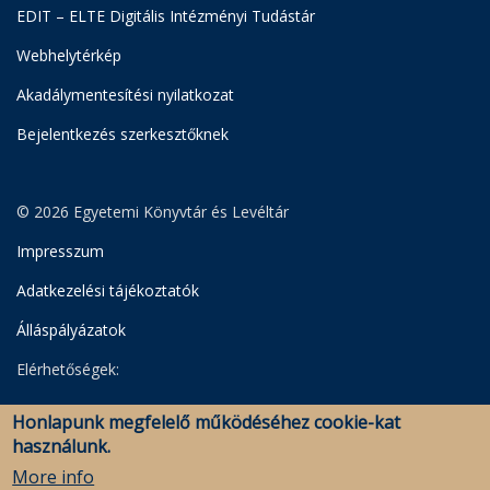
EDIT – ELTE Digitális Intézményi Tudástár
Webhelytérkép
Akadálymentesítési nyilatkozat
Bejelentkezés szerkesztőknek
© 2026 Egyetemi Könyvtár és Levéltár
Impresszum
Adatkezelési tájékoztatók
Álláspályázatok
Elérhetőségek:
Egyetemi Könyvtár
Honlapunk megfelelő működéséhez cookie-kat
Levéltár
használunk.
Savaria Könyvtár és Levéltár (Szombathely)
More info