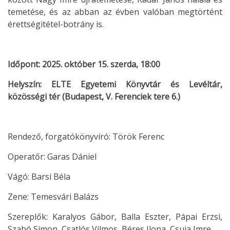
temetése, és az abban az évben valóban megtörtént
érettségitétel-botrány is.
Időpont: 2025. október 15. szerda, 18:00
Helyszín: ELTE Egyetemi Könyvtár és Levéltár,
közösségi tér (Budapest, V. Ferenciek tere 6.)
Rendező, forgatókönyvíró: Török Ferenc
Operatőr: Garas Dániel
Vágó: Barsi Béla
Zene: Temesvári Balázs
Szereplők: Karalyos Gábor, Balla Eszter, Pápai Erzsi,
Szabó Simon, Csatlós Vilmos, Béres Ilona, Csuja Imre