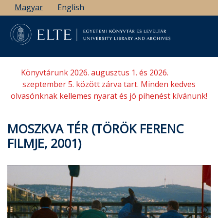
Ugrás
Magyar
English
a
tartalomra
Könyvtárunk 2026. augusztus 1. és 2026.
szeptember 5. között zárva tart. Minden kedves
olvasónknak kellemes nyarat és jó pihenést kívánunk!
MOSZKVA TÉR (TÖRÖK FERENC
FILMJE, 2001)