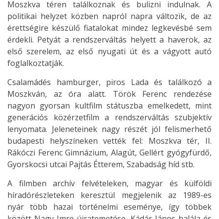
Moszkva téren találkoznak és bulizni indulnak. A
politikai helyzet közben napról napra változik, de az
érettségire készülő fiatalokat mindez legkevésbé sem
érdekli. Petyát a rendszerváltás helyett a haverok, az
első szerelem, az első nyugati út és a vágyott autó
foglalkoztatják.
Csalamádés hamburger, piros Lada és találkozó a
Moszkván, az óra alatt. Török Ferenc rendezése
nagyon gyorsan kultfilm státuszba emelkedett, mint
generációs közérzetfilm a rendszerváltás szubjektív
lenyomata. Jeleneteinek nagy részét jól felismerhető
budapesti helyszíneken vették fel: Moszkva tér, II.
Rákóczi Ferenc Gimnázium, Alagút, Gellért gyógyfürdő,
Gyorskocsi utcai Pajtás Étterem, Szabadság híd stb.
A filmben archív felvételeken, magyar és külföldi
híradórészleteken keresztül megjelenik az 1989-es
nyár több hazai történelmi eseménye, így többek
között Nagy Imre újratemetése, Kádár János halála és