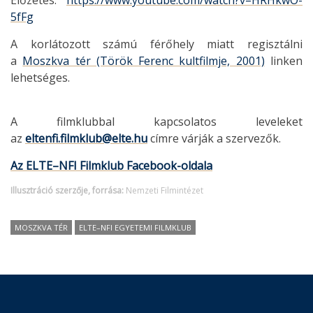
Előzetes:
https://www.youtube.com/watch?v=HRHkwO-
5fFg
A korlátozott számú férőhely miatt regisztálni
a
Moszkva tér (Török Ferenc kultfilmje, 2001)
linken
lehetséges.
A filmklubbal kapcsolatos leveleket
az
eltenfi.filmklub@elte.hu
címre várják a szervezők.
Az ELTE–NFI Filmklub Facebook-oldala
Illusztráció szerzője, forrása:
Nemzeti Filmintézet
MOSZKVA TÉR
ELTE–NFI EGYETEMI FILMKLUB