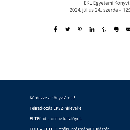
EKL Egyetemi Könyvt
2024. július 24., szerda – 12
Kérdezze a könyvtárost!
Feliratkozás EKSZ-hírlevélre
ELTEfind – online katalógus
EDIT – ELTE Digitális Intézményi Tudástár