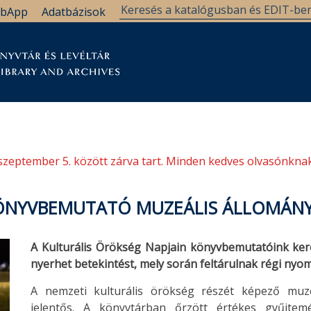
bApp
Adatbázisok
tár
Kutatástámogatás
Levéltár
Támogatás
szeptember 5. között zárva tart. Minden kedves olvasónknak
 KÖNYVBEMUTATÓ MUZEÁLIS ÁLLOMÁ
A Kulturális Örökség Napjain könyvbemutatóink ker
nyerhet betekintést, mely során feltárulnak régi nyom
A nemzeti kulturális örökség részét képező muze
jelentős. A könyvtárban őrzött értékes gyűjte