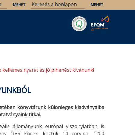
Savaria
Örökség
ELTE Könyvtárak
 kellemes nyarat és jó pihenést kívánunk!
NYUNKBÓL
etében könyvtárunk különleges kiadványaiba
tatványaink titkai.
ális állományunk európai viszonylatban is
mény (185 kódex, köztük 14 corvina, 1200