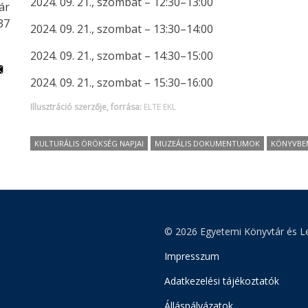
2024. 09. 21., szombat – 12:30–13:00
ár
:37
2024. 09. 21., szombat – 13:30–14:00
2024. 09. 21., szombat – 14:30–15:00
2024. 09. 21., szombat – 15:30–16:00
Illusztráció szerzője, forrása:
ELTE EKL
KULTURÁLIS ÖRÖKSÉG NAPJAI
MUZEÁLIS DOKUMENTUMOK
KÖNYVBE
© 2026 Egyetemi Könyvtár és Le
Impresszum
Adatkezelési tájékoztatók
Álláspályázatok