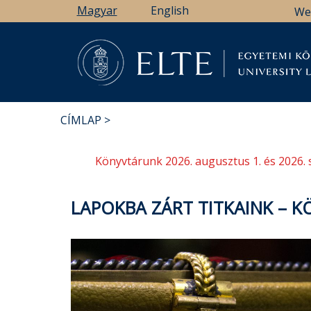
Ugrás
Magyar
English
We
a
tartalomra
Könyv
CÍMLAP
MORZSA
Könyvtárunk 2026. augusztus 1. és 2026. 
LAPOKBA ZÁRT TITKAINK –