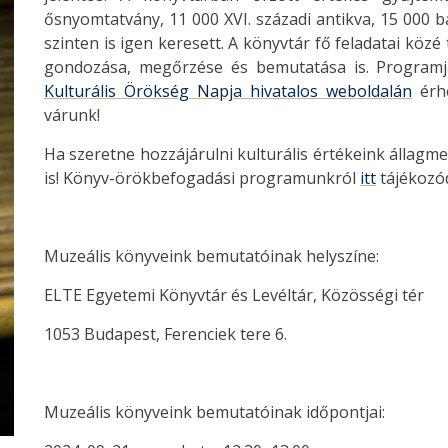
ősnyomtatvány, 11 000 XVI. századi antikva, 15 000 b
szinten is igen keresett. A könyvtár fő feladatai közé
gondozása, megőrzése és bemutatása is. Programj
Kulturális Örökség Napja hivatalos weboldalán
érhe
várunk!
Ha szeretne hozzájárulni kulturális értékeink állag
is! Könyv-örökbefogadási programunkról
itt
tájékozó
Muzeális könyveink bemutatóinak helyszíne:
ELTE Egyetemi Könyvtár és Levéltár, Közösségi tér
1053 Budapest, Ferenciek tere 6.
Muzeális könyveink bemutatóinak időpontjai: