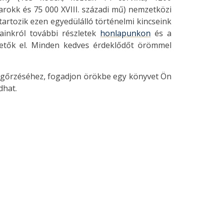
arokk és 75 000 XVIII. századi mű) nemzetközi
 tartozik ezen egyedülálló történelmi kincseink
ainkról további részletek
honlapunkon
és a
tők el. Minden kedves érdeklődőt örömmel
megőrzéséhez, fogadjon örökbe egy könyvet Ön
dhat.