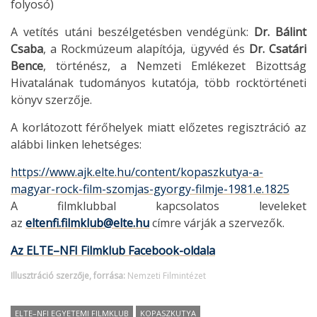
folyosó)
A vetítés utáni beszélgetésben vendégünk:
Dr. Bálint
Csaba
, a Rockmúzeum alapítója, ügyvéd és
Dr. Csatári
Bence
, történész, a Nemzeti Emlékezet Bizottság
Hivatalának tudományos kutatója, több rocktörténeti
könyv szerzője.
A korlátozott férőhelyek miatt előzetes regisztráció az
alábbi linken lehetséges:
https://www.ajk.elte.hu/content/kopaszkutya-a-
magyar-rock-film-szomjas-gyorgy-filmje-1981.e.1825
A filmklubbal kapcsolatos leveleket
az
eltenfi.filmklub@elte.hu
címre várják a szervezők.
Az ELTE–NFI Filmklub Facebook-oldala
Illusztráció szerzője, forrása:
Nemzeti Filmintézet
ELTE–NFI EGYETEMI FILMKLUB
KOPASZKUTYA