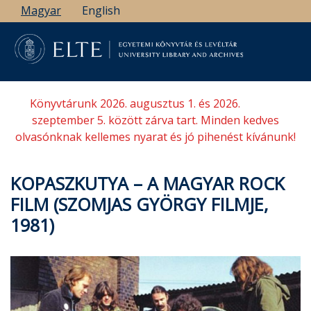
Ugrás
Magyar
English
a
tartalomra
Könyvtárunk 2026. augusztus 1. és 2026.
szeptember 5. között zárva tart. Minden kedves
olvasónknak kellemes nyarat és jó pihenést kívánunk!
KOPASZKUTYA – A MAGYAR ROCK
FILM (SZOMJAS GYÖRGY FILMJE,
1981)