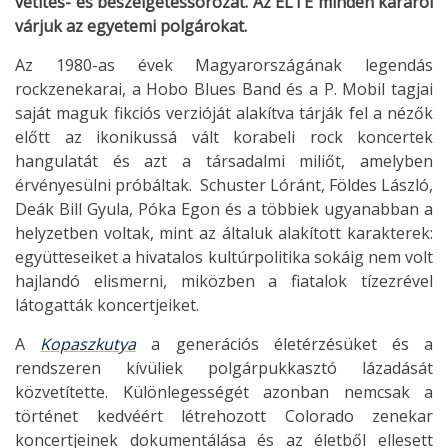
vetítés- és beszélgetéssorozat. Az ELTE minden karáról
várjuk az egyetemi polgárokat.
Az 1980-as évek Magyarországának legendás
rockzenekarai, a Hobo Blues Band és a P. Mobil tagjai
saját maguk fikciós verzióját alakítva tárják fel a nézők
előtt az ikonikussá vált korabeli rock koncertek
hangulatát és azt a társadalmi miliőt, amelyben
érvényesülni próbáltak. Schuster Lóránt, Földes László,
Deák Bill Gyula, Póka Egon és a többiek ugyanabban a
helyzetben voltak, mint az általuk alakított karakterek:
együtteseiket a hivatalos kultúrpolitika sokáig nem volt
hajlandó elismerni, miközben a fiatalok tízezrével
látogatták koncertjeiket.
A
Kopaszkutya
a generációs életérzésüket és a
rendszeren kívüliek polgárpukkasztó lázadását
közvetítette. Különlegességét azonban nemcsak a
történet kedvéért létrehozott Colorado zenekar
koncertjeinek dokumentálása és az életből ellesett