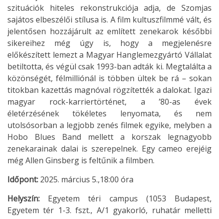
szituációk hiteles rekonstrukciója adja, de Szomjas
sajátos elbeszélői stílusa is. A film kultuszfilmmé vált, és
jelentősen hozzájárult az említett zenekarok későbbi
sikereihez még úgy is, hogy a megjelenésre
előkészített lemezt a Magyar Hanglemezgyártó Vállalat
betiltotta, és végül csak 1993-ban adták ki. Megtalálta a
közönségét, félmilliónál is többen ültek be rá – sokan
titokban kazettás magnóval rögzítették a dalokat. Igazi
magyar rock-karriertörténet, a ’80-as évek
életérzésének tökéletes lenyomata, és nem
utolsósorban a legjobb zenés filmek egyike, melyben a
Hobo Blues Band mellett a korszak legnagyobb
zenekarainak dalai is szerepelnek. Egy cameo erejéig
még Allen Ginsberg is feltűnik a filmben.
Időpont:
2025. március 5.,18:00 óra
Helyszín:
Egyetem téri campus (1053 Budapest,
Egyetem tér 1-3. fszt., A/1 gyakorló, ruhatár melletti