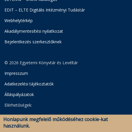
EDIT – ELTE Digitális Intézményi Tudástár
Webhelytérkép
Akadálymentesítési nyilatkozat
Bejelentkezés szerkesztőknek
© 2026 Egyetemi Könyvtár és Levéltár
Impresszum
Adatkezelési tájékoztatók
Álláspályázatok
Elérhetőségek:
Egyetemi Könyvtár
Honlapunk megfelelő működéséhez cookie-kat
Levéltár
használunk.
Savaria Könyvtár és Levéltár (Szombathely)