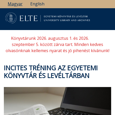
Ugrás
Magyar
English
a
tartalomra
Könyvtárunk 2026. augusztus 1. és 2026.
szeptember 5. között zárva tart. Minden kedves
olvasónknak kellemes nyarat és jó pihenést kívánunk!
INCITES TRÉNING AZ EGYETEMI
KÖNYVTÁR ÉS LEVÉLTÁRBAN