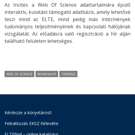
Az Incites a Web Of Science adattartalmára épülő
interaktív, kutatást támogató adatbázis, amely lehetővé
teszi mind az ELTE, mind pedig más intézmények
tudományos teljesítményének és kapcsolati hálójának
vizsgálatát. Az előadásra való regisztráció a hír alján
található felületen lehetséges.
WEB OF SCIENCE
WORKSHOP
TRÉNING
Kérdezze a könyvtárost!
Feliratkozás EKSZ-hírlevélre
ELTEfind – online katalógus