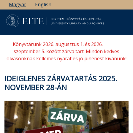
Ugrás
Magyar
English
a
tartalomra
Könyvtárunk 2026. augusztus 1. és 2026.
szeptember 5. között zárva tart. Minden kedves
olvasónknak kellemes nyarat és jó pihenést kívánunk!
IDEIGLENES ZÁRVATARTÁS 2025.
NOVEMBER 28-ÁN