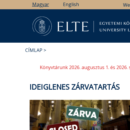
Ugrás
Magyar
English
We
a
tartalomra
Könyv
CÍMLAP
MORZSA
Könyvtárunk 2026. augusztus 1. és 2026. 
IDEIGLENES ZÁRVATARTÁS