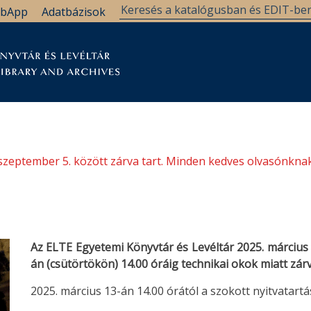
bApp
Adatbázisok
tár
Kutatástámogatás
Levéltár
Támogatás
szeptember 5. között zárva tart. Minden kedves olvasónknak
Az ELTE Egyetemi Könyvtár és Levéltár 2025. március 
án (csütörtökön) 14.00 óráig technikai okok miatt
zárv
2025. március 13-án 14.00 órától a szokott nyitvatartá