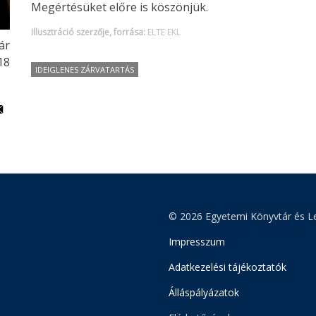
Megértésüket előre is köszönjük.
Illusztráció szerzője, forrása:
ELTE EKL
ár
18
IDEIGLENES ZÁRVATARTÁS
© 2026 Egyetemi Könyvtár és Le
Impresszum
Adatkezelési tájékoztatók
Álláspályázatok