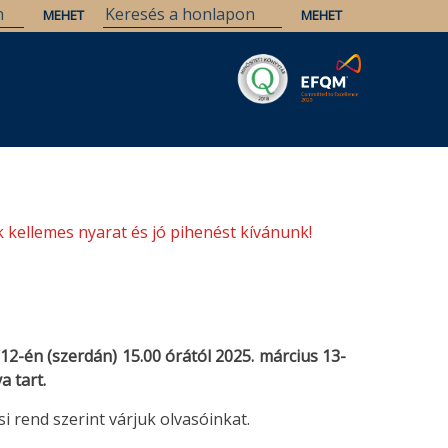
Savaria
Örökség
ELTE Könyvtárak
 kellemes nyarat és jó pihenést kívánunk!
12-én (szerdán) 15.00 órától 2025. március 13-
a tart.
si rend szerint várjuk olvasóinkat.