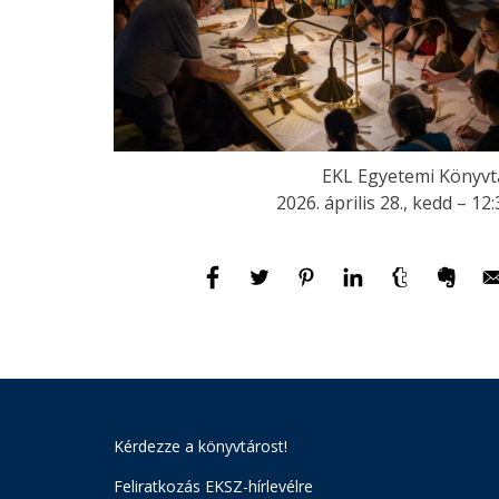
EKL Egyetemi Könyvt
2026. április 28., kedd – 12
Kérdezze a könyvtárost!
Feliratkozás EKSZ-hírlevélre