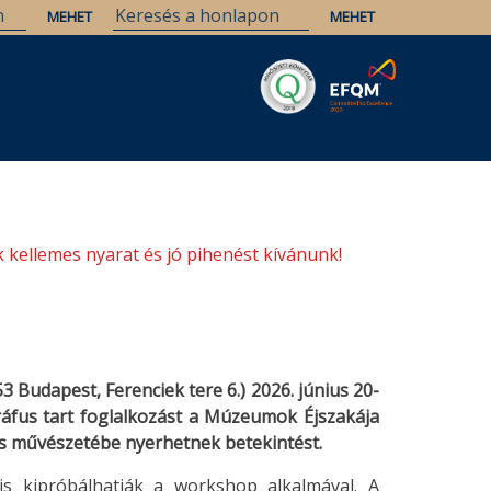
Savaria
Örökség
ELTE Könyvtárak
 kellemes nyarat és jó pihenést kívánunk!
 Budapest, Ferenciek tere 6.) 2026. június 20-
ráfus tart foglalkozást a Múzeumok Éjszakája
s művészetébe nyerhetnek betekintést.
is kipróbálhatják a workshop alkalmával. A