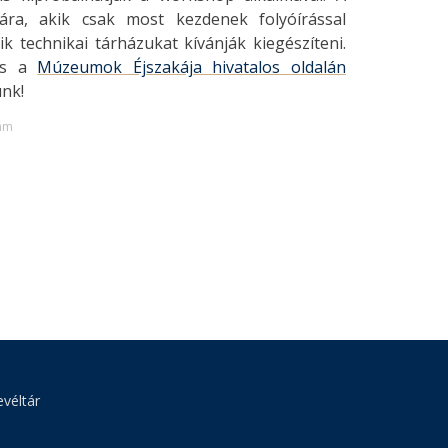
ára, akik csak most kezdenek folyóírással
ik technikai tárházukat kívánják kiegészíteni.
s a
Múzeumok Éjszakája hivatalos oldalán
unk!
dám
véltár