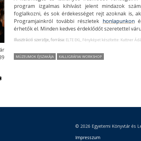
program izgalmas kihívást jelent mindazok szám
foglalkozni, és sok érdekességet rejt azoknak is, ak
Programjainkról további részletek
honlapunkon
é
érhetők el. Minden kedves érdeklődőt szeretettel vár
Illusztráció szerzője, forrása:
ELTE EKL, Fényképet készítette: Kuttner Á
ár
:39
MÚZEUMOK ÉJSZAKÁJA
KALLIGRÁFIAI WORKSHOP
© 2026 Egyetemi Könyvtár és Le
Impresszum