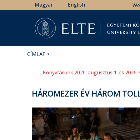
Ugrás
Magyar
English
We
a
tartalomra
Könyv
CÍMLAP
MORZSA
Könyvtárunk 2026. augusztus 1. és 2026. 
HÁROMEZER ÉV HÁROM TOLL