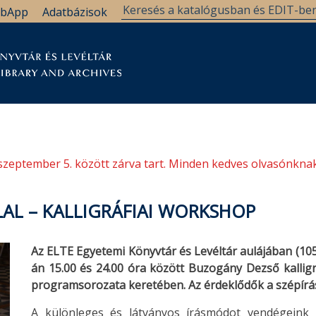
bApp
Adatbázisok
tár
Kutatástámogatás
Levéltár
Támogatás
szeptember 5. között zárva tart. Minden kedves olvasónknak
AL – KALLIGRÁFIAI WORKSHOP
Az ELTE Egyetemi Könyvtár és Levéltár aulájában (1053
án 15.00 és 24.00 óra között Buzogány Dezső kallig
programsorozata keretében. Az érdeklődők a szépírá
A különleges és látványos írásmódot vendégeink 