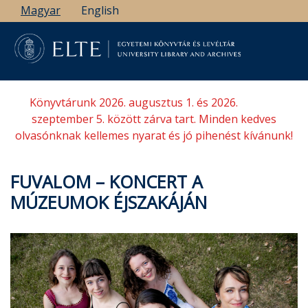
Ugrás
Magyar
English
a
tartalomra
Könyvtárunk 2026. augusztus 1. és 2026.
szeptember 5. között zárva tart. Minden kedves
olvasónknak kellemes nyarat és jó pihenést kívánunk!
FUVALOM – KONCERT A
MÚZEUMOK ÉJSZAKÁJÁN