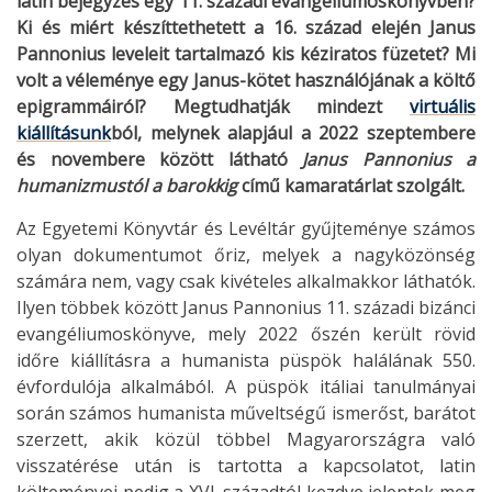
latin bejegyzés egy 11. századi evangéliumoskönyvben?
Ki és miért készíttethetett a 16. század elején Janus
Pannonius leveleit tartalmazó kis kéziratos füzetet? Mi
volt a véleménye egy Janus-kötet használójának a költő
epigrammáiról? Megtudhatják mindezt
virtuális
kiállításunk
ból, melynek alapjául a 2022 szeptembere
és novembere között látható
Janus Pannonius a
humanizmustól a barokkig
című kamaratárlat szolgált.
Az Egyetemi Könyvtár és Levéltár gyűjteménye számos
olyan dokumentumot őriz, melyek a nagyközönség
számára nem, vagy csak kivételes alkalmakkor láthatók.
Ilyen többek között Janus Pannonius 11. századi bizánci
evangéliumoskönyve, mely 2022 őszén került rövid
időre kiállításra a humanista püspök halálának 550.
évfordulója alkalmából. A püspök itáliai tanulmányai
során számos humanista műveltségű ismerőst, barátot
szerzett, akik közül többel Magyarországra való
visszatérése után is tartotta a kapcsolatot, latin