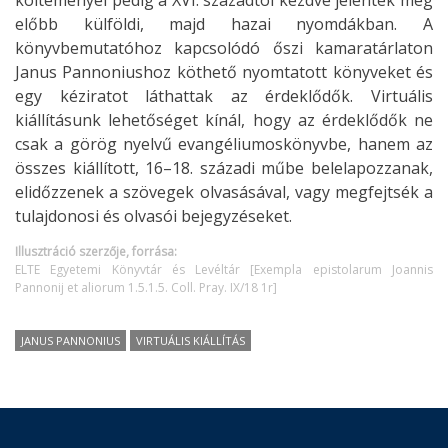
költeményei pedig a XVI. századtól kezdve jelentek meg
előbb külföldi, majd hazai nyomdákban. A
könyvbemutatóhoz kapcsolódó őszi kamaratárlaton
Janus Pannoniushoz köthető nyomtatott könyveket és
egy kéziratot láthattak az érdeklődők. Virtuális
kiállításunk lehetőséget kínál, hogy az érdeklődők ne
csak a görög nyelvű evangéliumoskönyvbe, hanem az
összes kiállított, 16–18. századi műbe belelapozzanak,
elidőzzenek a szövegek olvasásával, vagy megfejtsék a
tulajdonosi és olvasói bejegyzéseket.
Illusztráció szerzője, forrása:
ELTE Egyetemi Könyvtár és Levéltár [Exempla epistolarum Joannis
Pannonij et aliorum 1.5.1.5. Coll. Pray. IX/18 1r]
JANUS PANNONIUS
VIRTUÁLIS KIÁLLÍTÁS