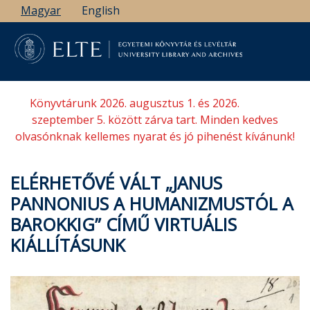
Ugrás
Magyar
English
a
tartalomra
Könyvtárunk 2026. augusztus 1. és 2026.
szeptember 5. között zárva tart. Minden kedves
olvasónknak kellemes nyarat és jó pihenést kívánunk!
ELÉRHETŐVÉ VÁLT „JANUS
PANNONIUS A HUMANIZMUSTÓL A
BAROKKIG” CÍMŰ VIRTUÁLIS
KIÁLLÍTÁSUNK