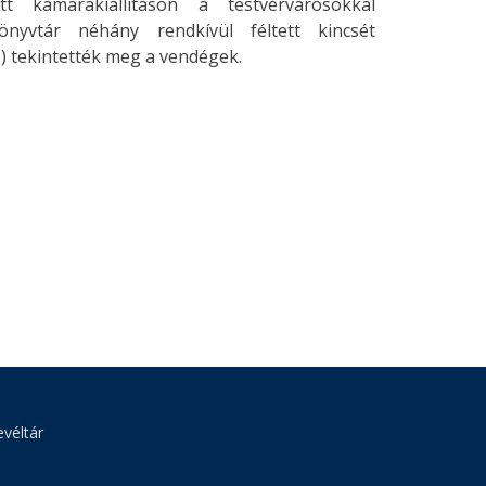
tt kamarakiállításon a testvérvárosokkal
nyvtár néhány rendkívül féltett kincsét
b.) tekintették meg a vendégek.
véltár