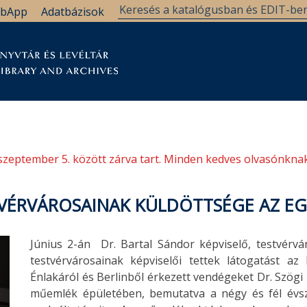
bApp
Adatbázisok
tár
Kutatástámogatás
Levéltár
Támogatás
szeptember 5. között zárva tart. Minden kedves olvasónknak
TVÉRVÁROSAINAK KÜLDÖTTSÉGE AZ E
Június 2-án Dr. Bartal Sándor képviselő, testvérv
testvérvárosainak képviselői tettek látogatást a
Énlakáról és Berlinből érkezett vendégeket Dr. Szögi
műemlék épületében, bemutatva a négy és fél évsz