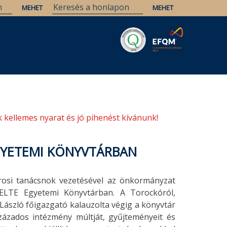
Savaria
Örökség
ELTE Könyvtárak
 kellemes nyarat és jó pihenést kívánunk!
GYETEMI KÖNYVTÁRBAN
árosi tanácsnok vezetésével az önkormányzat
z ELTE Egyetemi Könyvtárban. A Torockóról,
 László főigazgató kalauzolta végig a könyvtár
ázados intézmény múltját, gyűjteményeit és