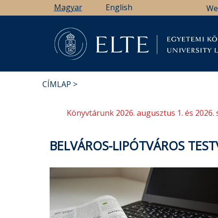
Ugrás
Magyar
English
We
a
tartalomra
Könyv
CÍMLAP
MORZSA
Könyvtárunk 2026. augusztus 1. és 2026. 
BELVÁROS-LIPÓTVÁROS TES