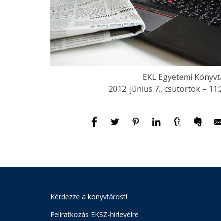
EKL Egyetemi Könyvt
2012. június 7., csütörtök – 11:
Kérdezze a könyvtárost!
Feliratkozás EKSZ-hírlevélre