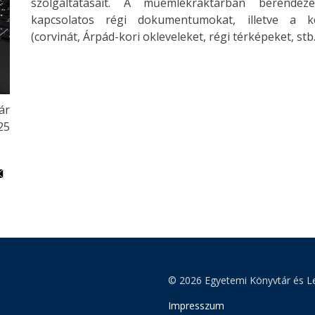
szolgáltatásait. A műemlékraktárban berendeze
kapcsolatos régi dokumentumokat, illetve a kö
(corvinát, Árpád-kori okleveleket, régi térképeket, st
ár
25
© 2026 Egyetemi Könyvtár és Le
Impresszum