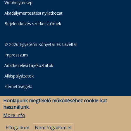
Webhelytérkép
Akadálymentesítési nyilatkozat
Bejelentkezés szerkesztőknek
© 2026 Egyetemi Könyvtár és Levéltár
Impresszum
Adatkezelési tájékoztatók
Álláspályázatok
Elérhetőségek:
Egyetemi Könyvtár
Honlapunk megfelelő működéséhez cookie-kat
Levéltár
használunk.
Savaria Könyvtár és Levéltár (Szombathely)
More info
Elfogadom
Nem fogadom el