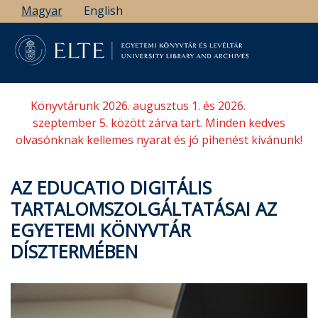
Ugrás
Magyar
English
a
tartalomra
Könyvtárunk 2026. augusztus 1. és 2026.
szeptember 5. között zárva tart. Minden kedves
olvasónknak kellemes nyarat és jó pihenést kívánunk!
AZ EDUCATIO DIGITÁLIS
TARTALOMSZOLGÁLTATÁSAI AZ
EGYETEMI KÖNYVTÁR
DÍSZTERMÉBEN