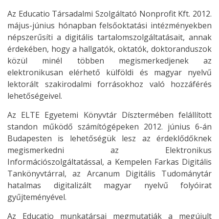
Az Educatio Társadalmi Szolgáltató Nonprofit Kft. 2012.
május-június hónapban felsőoktatási intézményekben
népszerűsíti a digitális tartalomszolgáltatásait, annak
érdekében, hogy a hallgatók, oktatók, doktoranduszok
közül minél többen megismerkedjenek az
elektronikusan elérhető külföldi és magyar nyelvű
lektorált szakirodalmi forrásokhoz való hozzáférés
lehetőségeivel.
Az ELTE Egyetemi Könyvtár Dísztermében felállított
standon működő számítógépeken 2012. június 6-án
Budapesten is lehetőségük lesz az érdeklődőknek
megismerkedni az Elektronikus
Információszolgáltatással, a Kempelen Farkas Digitális
Tankönyvtárral, az Arcanum Digitális Tudománytár
hatalmas digitalizált magyar nyelvű folyóirat
gyűjteményével.
Az Educatio munkatársai megmutatják a megújult