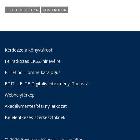
EGYETEMPOLITIKA
KONFERENCIA
Kérdezze a könyvtárost!
Feliratkozás EKSZ-hírlevélre
ELTEfind – online katalógus
EDIT – ELTE Digitális Intézményi Tudástár
Webhelytérkép
Akadálymentesítési nyilatkozat
Bejelentkezés szerkesztőknek
© 2026 Egyetemi Könyvtár és Levéltár