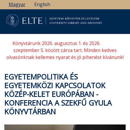
Ugrás
Magyar
English
a
tartalomra
Könyvtárunk 2026. augusztus 1. és 2026.
szeptember 5. között zárva tart. Minden kedves
olvasónknak kellemes nyarat és jó pihenést kívánunk!
EGYETEMPOLITIKA ÉS
EGYETEMKÖZI KAPCSOLATOK
KÖZÉP-KELET EURÓPÁBAN -
KONFERENCIA A SZEKFŰ GYULA
KÖNYVTÁRBAN