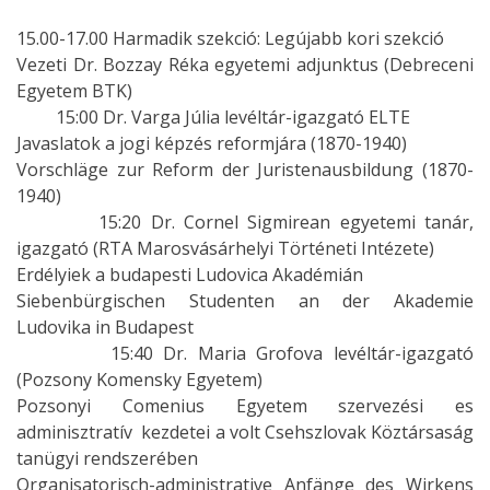
15.00-17.00 Harmadik szekció: Legújabb kori szekció
Vezeti Dr. Bozzay Réka egyetemi adjunktus (Debreceni
Egyetem BTK)
15:00 Dr. Varga Júlia levéltár-igazgató ELTE
Javaslatok a jogi képzés reformjára (1870-1940)
Vorschläge zur Reform der Juristenausbildung (1870-
1940)
15:20 Dr. Cornel Sigmirean egyetemi tanár,
igazgató (RTA Marosvásárhelyi Történeti Intézete)
Erdélyiek a budapesti Ludovica Akadémián
Siebenbürgischen Studenten an der Akademie
Ludovika in Budapest
15:40 Dr. Maria Grofova levéltár-igazgató
(Pozsony Komensky Egyetem)
Pozsonyi Comenius Egyetem szervezési es
adminisztratív kezdetei a volt Csehszlovak Köztársaság
tanügyi rendszerében
Organisatorisch-administrative Anfänge des Wirkens