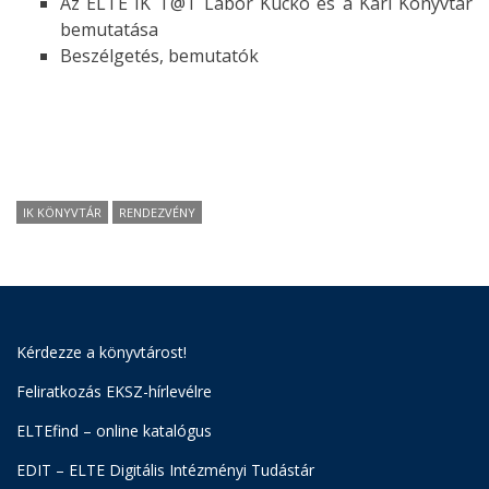
Az ELTE IK T@T Labor Kuckó és a Kari Könyvtár
bemutatása
Beszélgetés, bemutatók
IK KÖNYVTÁR
RENDEZVÉNY
Kérdezze a könyvtárost!
Feliratkozás EKSZ-hírlevélre
ELTEfind – online katalógus
EDIT – ELTE Digitális Intézményi Tudástár