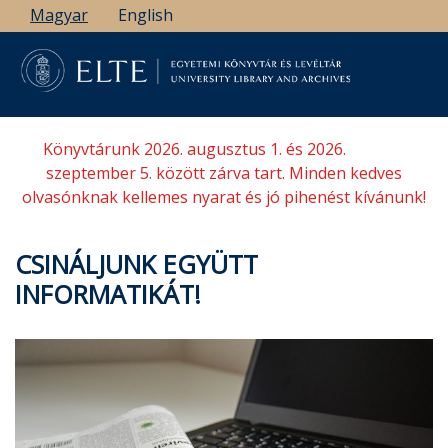
Ugrás
Magyar
English
a
tartalomra
Könyvtárunk 2026. augusztus 1. és 2026.
szeptember 5. között zárva tart. Minden kedves
olvasónknak kellemes nyarat és jó pihenést kívánunk!
CSINÁLJUNK EGYÜTT
INFORMATIKÁT!