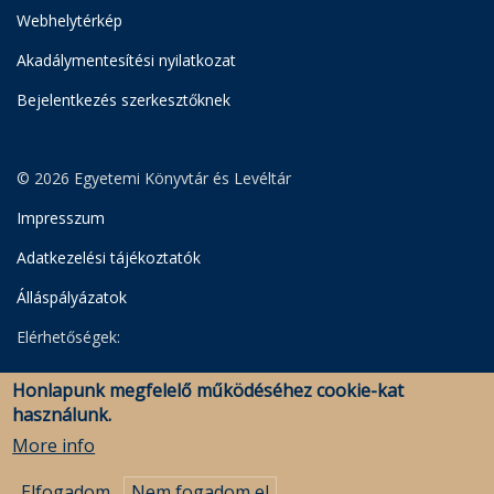
Webhelytérkép
Akadálymentesítési nyilatkozat
Bejelentkezés szerkesztőknek
© 2026 Egyetemi Könyvtár és Levéltár
Impresszum
Adatkezelési tájékoztatók
Álláspályázatok
Elérhetőségek:
Egyetemi Könyvtár
Honlapunk megfelelő működéséhez cookie-kat
Levéltár
használunk.
Savaria Könyvtár és Levéltár (Szombathely)
More info
Elfogadom
Nem fogadom el