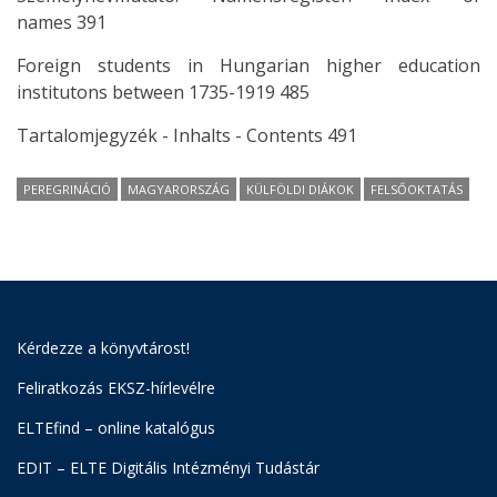
names 391
Foreign students in Hungarian higher education
institutons between 1735-1919 485
Tartalomjegyzék - Inhalts - Contents 491
PEREGRINÁCIÓ
MAGYARORSZÁG
KÜLFÖLDI DIÁKOK
FELSŐOKTATÁS
Kérdezze a könyvtárost!
Feliratkozás EKSZ-hírlevélre
ELTEfind – online katalógus
EDIT – ELTE Digitális Intézményi Tudástár