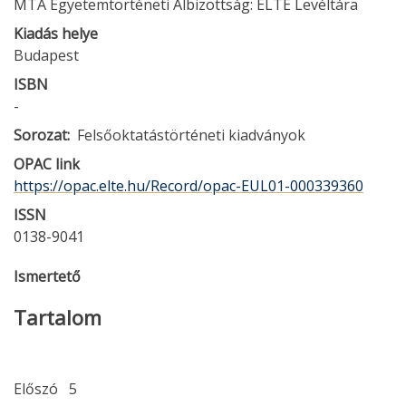
MTA Egyetemtörténeti Albizottság: ELTE Levéltára
Kiadás helye
Budapest
ISBN
-
Sorozat
Felsőoktatástörténeti kiadványok
OPAC link
https://opac.elte.hu/Record/opac-EUL01-000339360
ISSN
0138-9041
Ismertető
Tartalom
Előszó 5