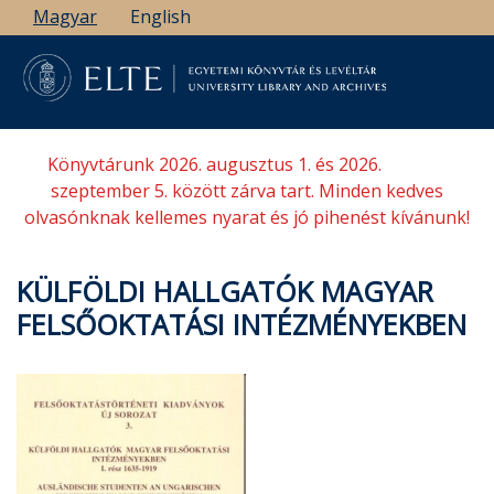
Ugrás
Magyar
English
a
tartalomra
Könyvtárunk 2026. augusztus 1. és 2026.
szeptember 5. között zárva tart. Minden kedves
olvasónknak kellemes nyarat és jó pihenést kívánunk!
KÜLFÖLDI HALLGATÓK MAGYAR
FELSŐOKTATÁSI INTÉZMÉNYEKBEN