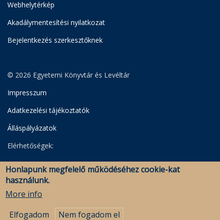
Webhelytérkép
Akadálymentesítési nyilatkozat
Bejelentkezés szerkesztőknek
© 2026 Egyetemi Könyvtár és Levéltár
Impresszum
Adatkezelési tájékoztatók
Álláspályázatok
Elérhetőségek:
Egyetemi Könyvtár
Honlapunk megfelelő működéséhez cookie-kat
Levéltár
használunk.
Savaria Könyvtár és Levéltár (Szombathely)
More info
Elfogadom
Nem fogadom el