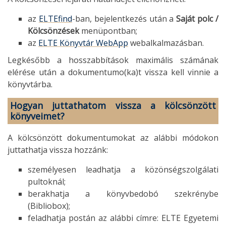
az
ELTEfind
-ban, bejelentkezés után a
Saját polc /
Kölcsönzések
menüpontban;
az
ELTE Könyvtár WebApp
webalkalmazásban.
Legkésőbb a hosszabbítások maximális számának
elérése után a dokumentumo(ka)t vissza kell vinnie a
könyvtárba.
Hogyan juttathatom vissza a kölcsönzött
könyveimet?
A kölcsönzött dokumentumokat az alábbi módokon
juttathatja vissza hozzánk:
személyesen leadhatja a közönségszolgálati
pultoknál;
berakhatja a könyvbedobó szekrénybe
(Bibliobox);
feladhatja postán az alábbi címre: ELTE Egyetemi