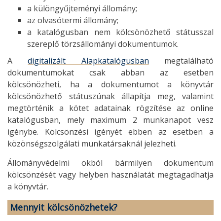
a különgyűjteményi állomány;
az olvasótermi állomány;
a katalógusban nem kölcsönözhető státusszal
szereplő törzsállományi dokumentumok.
A
digitalizált Alapkatalógusban
megtalálható
dokumentumokat csak abban az esetben
kölcsönözheti, ha a dokumentumot a könyvtár
kölcsönözhető státuszúnak állapítja meg, valamint
megtörténik a kötet adatainak rögzítése az online
katalógusban, mely maximum 2 munkanapot vesz
igénybe. Kölcsönzési igényét ebben az esetben a
közönségszolgálati munkatársaknál jelezheti.
Állományvédelmi okból bármilyen dokumentum
kölcsönzését vagy helyben használatát megtagadhatja
a könyvtár.
Mennyit kölcsönözhetek?