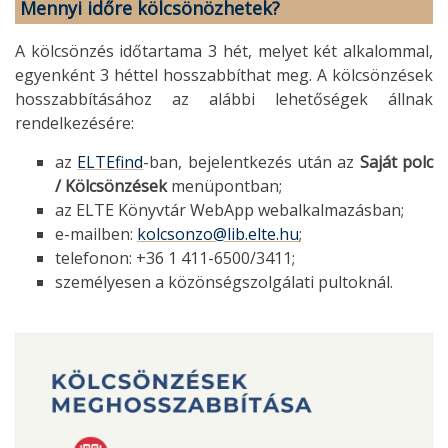
Mennyi időre kölcsönözhetek?
A kölcsönzés időtartama 3 hét, melyet két alkalommal,
egyenként 3 héttel hosszabbíthat meg. A kölcsönzések
hosszabbításához az alábbi lehetőségek állnak
rendelkezésére:
az
ELTEfind
-ban, bejelentkezés után az
Saját polc
/ Kölcsönzések
menüpontban;
az ELTE Könyvtár WebApp webalkalmazásban;
e-mailben:
kolcsonzo@lib.elte.hu
;
telefonon: +36 1 411-6500/3411;
személyesen a közönségszolgálati pultoknál.