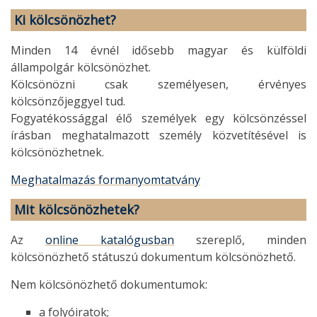
Ki kölcsönözhet?
Minden 14 évnél idősebb magyar és külföldi
állampolgár kölcsönözhet.
Kölcsönözni csak személyesen, érvényes
kölcsönzőjeggyel tud.
Fogyatékossággal élő személyek egy kölcsönzéssel
írásban meghatalmazott személy közvetítésével is
kölcsönözhetnek.
Meghatalmazás formanyomtatvány
Mit kölcsönözhetek?
Az
online katalógusban
szereplő, minden
kölcsönözhető státuszú dokumentum kölcsönözhető.
Nem kölcsönözhető dokumentumok:
a folyóiratok;