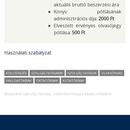
aktuális bruttó beszerzési ára
Könyv pótlásának
adminisztrációs díja:
2000 Ft
Elveszett érvényes olvasójegy
pótlása:
500 Ft
Használati szabályzat
KÖLCSÖNZÉS
SZOLGÁLTATÁSAINK
SZOLGÁLTATÁSOK
OLVASÓKNAK
HALLGATÓKNAK
OKTATÓKNAK
KUTATÓKNAK
Illusztráció szerzője, forrása:
cottonbro fotója a Pexels oldaláról