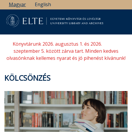
Ugrás
Magyar
English
a
tartalomra
Könyvtárunk 2026. augusztus 1. és 2026.
szeptember 5. között zárva tart. Minden kedves
olvasónknak kellemes nyarat és jó pihenést kívánunk!
KÖLCSÖNZÉS