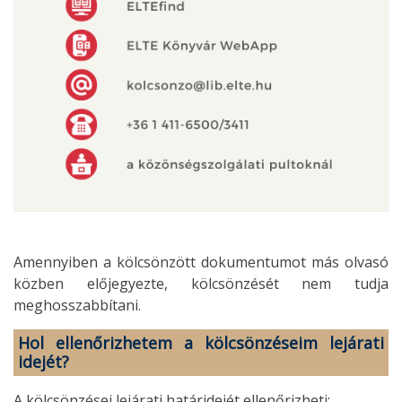
Amennyiben a kölcsönzött dokumentumot más olvasó
közben előjegyezte, kölcsönzését nem tudja
meghosszabbítani.
Hol ellenőrizhetem a kölcsönzéseim lejárati
idejét?
A kölcsönzései lejárati határidejét ellenőrizheti: