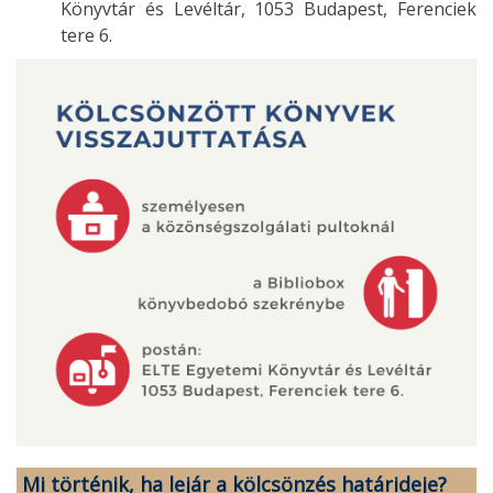
Könyvtár és Levéltár, 1053 Budapest, Ferenciek
tere 6.
Mi történik, ha lejár a kölcsönzés határideje?