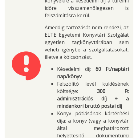
könyvekre a késedelmi díj a türelmi
időre visszamenőlegesen is
felszámításra kerül.
Ameddig tartozását nem rendezi, az
ELTE Egyetemi Könyvtári Szolgálat
egyetlen tagkönyvtárában sem
veheti igénybe a szolgáltatásokat,
illetve a kölcsönzést.
Késedelmi díj:
60 Ft/naptári
nap/könyv
Felszólító levél küldésének
költsége:
300 Ft
adminisztrációs díj + a
mindenkori bruttó postai díj
Könyv pótlásának kártérítési
díja: a könyv (vagy a könyvtár
által meghatározott
helyettesítő dokumentum)