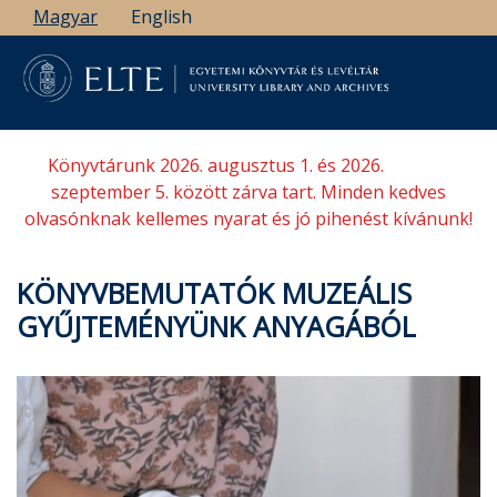
Ugrás
Magyar
English
a
tartalomra
Könyvtárunk 2026. augusztus 1. és 2026.
szeptember 5. között zárva tart. Minden kedves
olvasónknak kellemes nyarat és jó pihenést kívánunk!
KÖNYVBEMUTATÓK MUZEÁLIS
GYŰJTEMÉNYÜNK ANYAGÁBÓL