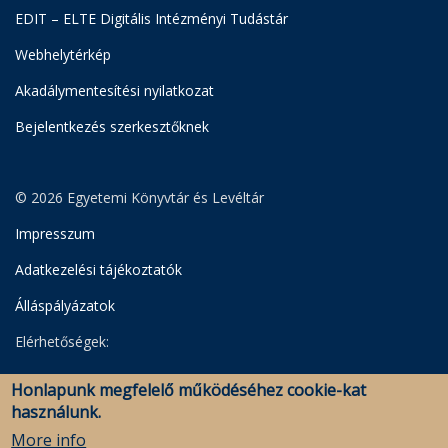
EDIT – ELTE Digitális Intézményi Tudástár
Webhelytérkép
Akadálymentesítési nyilatkozat
Bejelentkezés szerkesztőknek
© 2026 Egyetemi Könyvtár és Levéltár
Impresszum
Adatkezelési tájékoztatók
Álláspályázatok
Elérhetőségek:
Egyetemi Könyvtár
Honlapunk megfelelő működéséhez cookie-kat
Levéltár
használunk.
Savaria Könyvtár és Levéltár (Szombathely)
More info