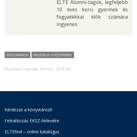
ELTE Alumni-tagok, legfeljebb
10 éves korú gyermek és
fogyatékkal élők számára
ingyenes
PROGRAMOK
MUZEÁLIS GYŰJTEMÉNY
Illusztráció szerzője, forrása:
ELTE EKL
Kérdezze a könyvtárost!
Feliratkozás EKSZ-hírlevélre
ELTEfind – online katalógus