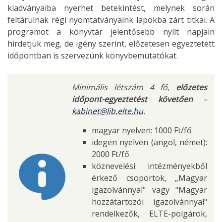
kiadványaiba nyerhet betekintést, melynek során
feltárulnak régi nyomtatványaink lapokba zárt titkai. A
programot a könyvtár jelentősebb nyílt napjain
hirdetjük meg, de igény szerint, előzetesen egyeztetett
időpontban is szervezünk könyvbemutatókat.
Minimális létszám 4 fő,
előzetes
időpont-egyeztetést követően
–
kabinet@lib.elte.hu
.
magyar nyelven: 1000 Ft/fő
idegen nyelven (angol, német):
2000 Ft/fő
köznevelési intézményekből
érkező csoportok, „Magyar
igazolvánnyal" vagy "Magyar
hozzátartozói igazolvánnyal"
rendelkezők, ELTE-polgárok,