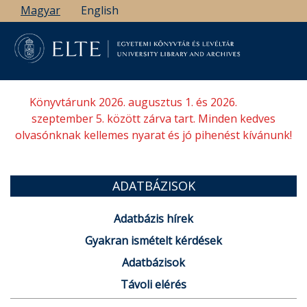
Ugrás
Magyar
English
a
tartalomra
Könyvtárunk 2026. augusztus 1. és 2026.
szeptember 5. között zárva tart. Minden kedves
olvasónknak kellemes nyarat és jó pihenést kívánunk!
ADATBÁZISOK
Adatbázis hírek
Gyakran ismételt kérdések
Adatbázisok
Távoli elérés