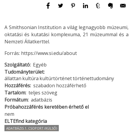
A Smithsonian Institution a világ legnagyobb múzeumi,
oktatási és kutatási komplexuma, 21 múzeummal és a
Nemzeti Állatkerttel.
Forrás: https://www.si.edu/about
Szolgáltató
Egyéb
Tudományterület
állattan
kultúra
kultúrtörténet
történettudomány
Hozzáférés
szabadon hozzáférhető
Tartalom
teljes szöveg
Formátum
adatbázis
Próbahozzáférés keretében érhető el
nem
ELTEfind kategória
ADATBÁZIS 1. CSOPORT (KÜLSŐ)