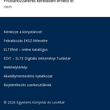
Próbahozzáférés keretében érhető el
nem
Kérdezze a könyvtárost!
Feliratkozás EKSZ-hírlevélre
ELTEfind – online katalógus
EDIT – ELTE Digitális Intézményi Tudástár
Webhelytérkép
Akadálymentesítési nyilatkozat
Bejelentkezés szerkesztőknek
© 2026 Egyetemi Könyvtár és Levéltár