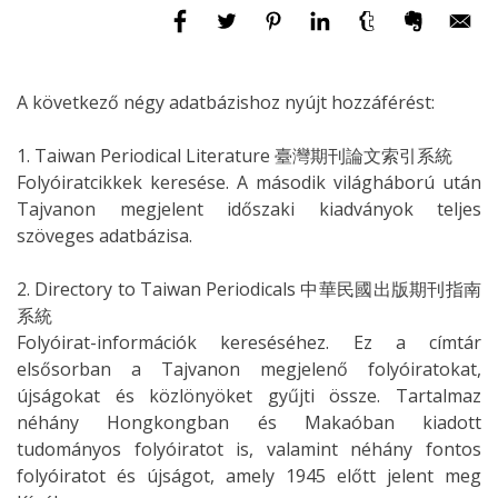
A következő négy adatbázishoz nyújt hozzáférést:
1. Taiwan Periodical Literature 臺灣期刊論文索引系統
Folyóiratcikkek keresése. A második világháború után
Tajvanon megjelent időszaki kiadványok teljes
szöveges adatbázisa.
2. Directory to Taiwan Periodicals 中華民國出版期刊指南
系統
Folyóirat-információk kereséséhez. Ez a címtár
elsősorban a Tajvanon megjelenő folyóiratokat,
újságokat és közlönyöket gyűjti össze. Tartalmaz
néhány Hongkongban és Makaóban kiadott
tudományos folyóiratot is, valamint néhány fontos
folyóiratot és újságot, amely 1945 előtt jelent meg