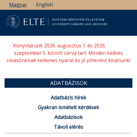
Ugrás
Magyar
English
a
tartalomra
Könyvtárunk 2026. augusztus 1. és 2026.
szeptember 5. között zárva tart. Minden kedves
olvasónknak kellemes nyarat és jó pihenést kívánunk!
ADATBÁZISOK
Adatbázis hírek
Gyakran ismételt kérdések
Adatbázisok
Távoli elérés