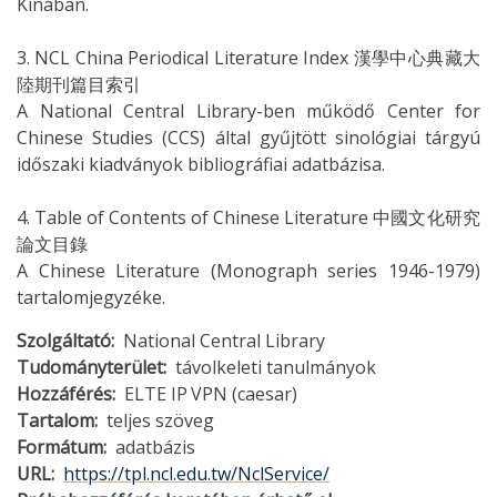
Kínában.
3. NCL China Periodical Literature Index 漢學中心典藏大
陸期刊篇目索引
A National Central Library-ben működő Center for
Chinese Studies (CCS) által gyűjtött sinológiai tárgyú
időszaki kiadványok bibliográfiai adatbázisa.
4. Table of Contents of Chinese Literature 中國文化研究
論文目錄
A Chinese Literature (Monograph series 1946-1979)
tartalomjegyzéke.
Szolgáltató
National Central Library
Tudományterület
távolkeleti tanulmányok
Hozzáférés
ELTE IP
VPN (caesar)
Tartalom
teljes szöveg
Formátum
adatbázis
URL
https://tpl.ncl.edu.tw/NclService/