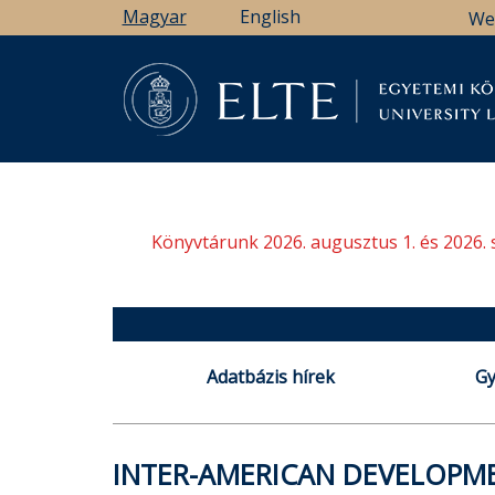
Ugrás
Magyar
English
We
a
tartalomra
Könyv
Könyvtárunk 2026. augusztus 1. és 2026. 
Adatbázis hírek
Gy
INTER-AMERICAN DEVELOPM