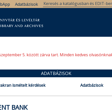
bApp
Adatbázisok
tár
Kutatástámogatás
Levéltár
Támogatás
szeptember 5. között zárva tart. Minden kedves olvasónknak
ADATBÁZISOK
akran ismételt kérdések
Adatbázisok
ENT BANK