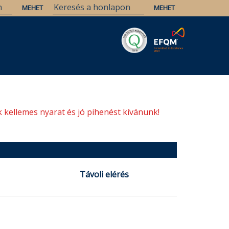
Savaria
Örökség
ELTE Könyvtárak
 kellemes nyarat és jó pihenést kívánunk!
Távoli elérés