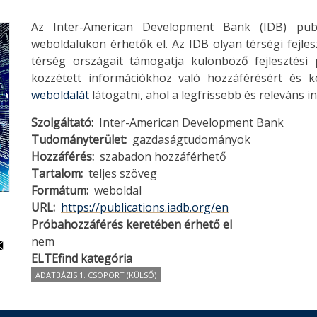
Az Inter-American Development Bank (IDB) publi
weboldalukon érhetők el. Az IDB olyan térségi fejles
térség országait támogatja különböző fejlesztési 
közzétett információkhoz való hozzáférésért és ko
weboldalát
látogatni, ahol a legfrissebb és releváns i
Szolgáltató
Inter-American Development Bank
Tudományterület
gazdaságtudományok
Hozzáférés
szabadon hozzáférhető
Tartalom
teljes szöveg
Formátum
weboldal
URL
https://publications.iadb.org/en
Próbahozzáférés keretében érhető el
nem
ELTEfind kategória
ADATBÁZIS 1. CSOPORT (KÜLSŐ)