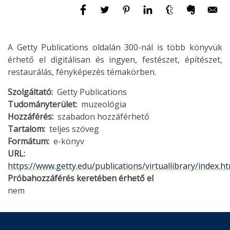
A Getty Publications oldalán 300-nál is több könyvük
érhető el digitálisan és ingyen, festészet, építészet,
restaurálás, fényképezés témakörben.
Szolgáltató
Getty Publications
Tudományterület
muzeológia
Hozzáférés
szabadon hozzáférhető
Tartalom
teljes szöveg
Formátum
e-könyv
URL
https://www.getty.edu/publications/virtuallibrary/index.h
Próbahozzáférés keretében érhető el
nem