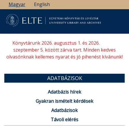
Ugrás
Magyar
English
a
tartalomra
Könyvtárunk 2026. augusztus 1. és 2026.
szeptember 5. között zárva tart. Minden kedves
olvasónknak kellemes nyarat és jó pihenést kívánunk!
ADATBÁZISOK
Adatbázis hírek
Gyakran ismételt kérdések
Adatbázisok
Távoli elérés