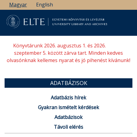
Ugrás
Magyar
English
a
tartalomra
Könyvtárunk 2026. augusztus 1. és 2026.
szeptember 5. között zárva tart. Minden kedves
olvasónknak kellemes nyarat és jó pihenést kívánunk!
ADATBÁZISOK
Adatbázis hírek
Gyakran ismételt kérdések
Adatbázisok
Távoli elérés