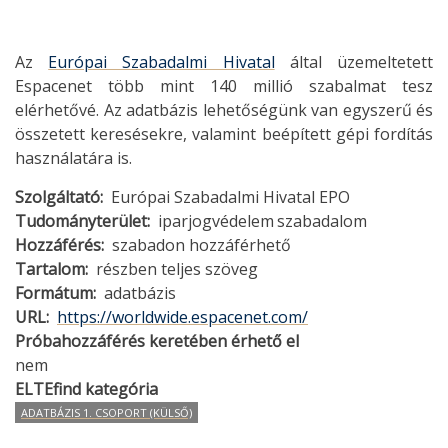
Az
Európai Szabadalmi Hivatal
által üzemeltetett
Espacenet több mint 140 millió szabalmat tesz
elérhetővé. Az adatbázis lehetőségünk van egyszerű és
összetett keresésekre, valamint beépített gépi fordítás
használatára is.
Szolgáltató
Európai Szabadalmi Hivatal EPO
Tudományterület
iparjogvédelem
szabadalom
Hozzáférés
szabadon hozzáférhető
Tartalom
részben teljes szöveg
Formátum
adatbázis
URL
https://worldwide.espacenet.com/
Próbahozzáférés keretében érhető el
nem
ELTEfind kategória
ADATBÁZIS 1. CSOPORT (KÜLSŐ)